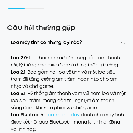
Câu hỏi thường gặp
Loa máy tính có những loại nào?
Loa 2.0:
Loa hai kênh cơ bản cung cấp âm thanh
nổi, lý tưởng cho mục đích sử dụng thông thường.
Loa 2.1:
Bao gồm hai loa vệ tinh và một loa siêu
trầm để tăng cường âm trầm, hoàn hảo cho âm
nhạc và chơi game.
Loa 5.1:
Hệ thống âm thanh vòm với năm loa và một
loa siêu trầm, mang đến trải nghiệm âm thanh
sống động khi xem phim và chơi game.
Loa Bluetooth:
Loa không dây
dành cho máy tính
được kết nối qua Bluetooth, mang lại tính di động
và linh hoạt.