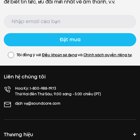
để biết tin tức, ưu đãi mới nhất về âm thanh, v.v.
Đặt mua
Tôi đồng ý với
Điều khoản sử dụng
và
Chính sách quyền riêng tư
.
Liên hệ chúng tôi
Hoa Kỳ:
1-800-988-7973
Thứ Hai đến Thứ Sáu, 9:00 sáng - 5:00 chiều (PT)
dịch vụ@soundcore.com
Thương hiệu