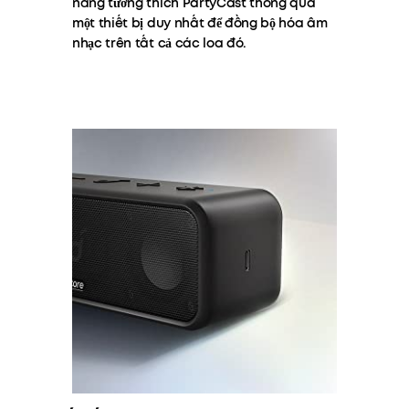
năng tương thích PartyCast thông qua
một thiết bị duy nhất để đồng bộ hóa âm
nhạc trên tất cả các loa đó.