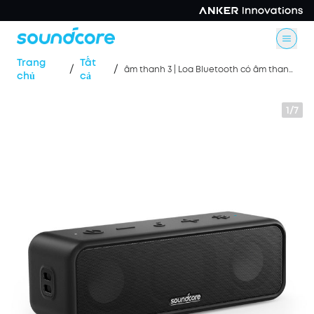
Trang
Tất
/
/
âm thanh 3 | Loa Bluetooth có âm thanh nổi
chủ
cả
1/7