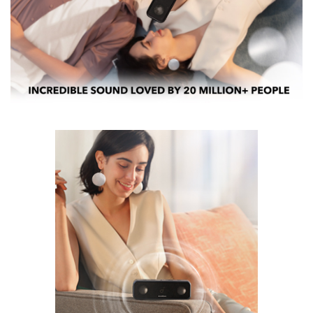
hoàn hảo để mang theo trong những ngày đi chơi
hoặc cuối tuần nhờ thời gian phát cực dài cho
phép bạn nghe tới 480 bài hát trong một lần sạc.
Chống nước IPX7:
Làm ướt loa Bluetooth
soundcore 3 khi tắm, ngâm loa trong hồ bơi hoặc
ngâm loa vào ngày mưa—vỏ chống nước IPX7
vẫn sẽ bảo vệ tất cả những thứ quan trọng bên
trong.