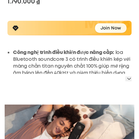
1.790.000 ₫
Join Now
Công nghệ trình điều khiển được nâng cấp:
loa
Bluetooth soundcore 3 có trình điều khiển kép với
màng chắn titan nguyên chất 100% giúp mở rộng
âm bổng lên đến 40kHz và giảm thiểu biến dạng.
Âm trầm nâng cao:
Bộ tản nhiệt thụ động kép và
công nghệ BassUp nâng cấp hoạt động song
song để tăng cường âm trầm trong thời gian thực
—ngay cả ở mức âm lượng thấp.
Âm thanh nổi 16W:
Âm thanh nổi của soundcore 3
giúp âm nhạc của bạn trở nên đắm chìm hơn và
nâng cao bầu không khí ở cả không gian trong
nhà và ngoài trời.
Thời gian phát 24 giờ:
loa Bluetooth soundcore 3