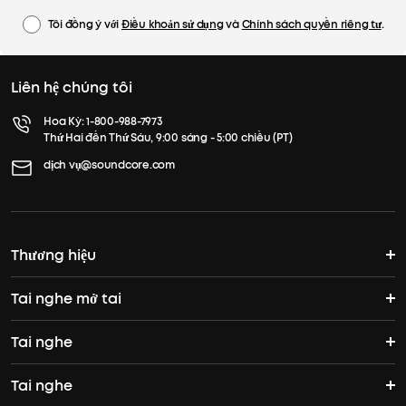
Tôi đồng ý với
Điều khoản sử dụng
và
Chính sách quyền riêng tư
.
Liên hệ chúng tôi
Hoa Kỳ:
1-800-988-7973
Thứ Hai đến Thứ Sáu, 9:00 sáng - 5:00 chiều (PT)
dịch vụ@soundcore.com
Thương hiệu
Tai nghe mở tai
Câu chuyện của soundcore
Tai nghe
Tai nghe mở tai
Tham gia cộng đồng
Tai nghe
Tai nghe
AeroFit Pro
Nơi để mua