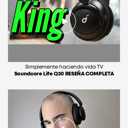
auriculares Q30, integradas en cuero suave, le
brindan comodidad flexible mientras trabaja o
escucha música.
Certificado TCO:
para una mejor sostenibilidad.
Nota:
ANC no es compatible con una conexión
de cable AUX.
Simplemente haciendo vida TV
Soundcore Life Q30 RESEÑA COMPLETA