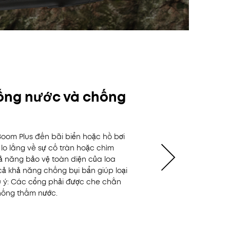
ống nước và chống
oom Plus đến bãi biển hoặc hồ bơi
o lắng về sự cố tràn hoặc chìm
ả năng bảo vệ toàn diện của loa
ả khả năng chống bụi bẩn giúp loại
u ý: Các cổng phải được che chắn
ống thấm nước.