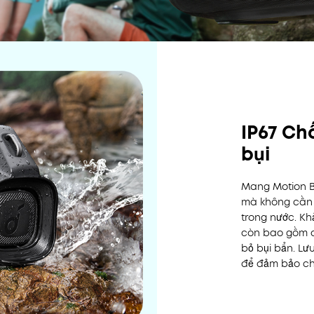
IP67 Ch
bụi
Mang Motion B
mà không cần l
trong nước. Kh
còn bao gồm c
bỏ bụi bẩn. Lư
để đảm bảo ch