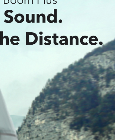
ị viên pin dung lượng 13.400mAh với thời gian
iờ giúp bạn tránh khỏi rắc rối phải sạc thường
p việc nghe nhạc trở nên thú vị hơn.
và bụi
:
Với chứng nhận IP67, bạn sẽ không bao
lắng về nước bắn, mưa, sự cố tràn hoặc bụi khi
 với loa ngoài trời Motion Boom Plus.
có hiệu suất cao nhất, vui lòng sử dụng ứng
ore và cập nhật lên chương trình cơ sở mới