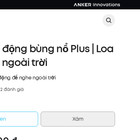
động bùng nổ Plus | Loa
 ngoài trời
 động để nghe ngoài trời
02 đánh giá
en
Xám