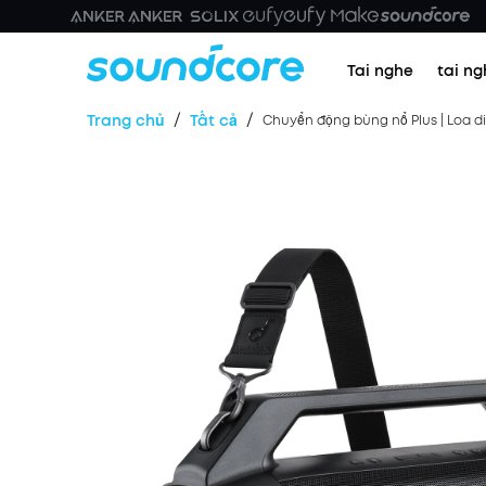
Tai nghe
tai ng
/
/
Trang chủ
Tất cả
Chuyển động bùng nổ Plus | Loa di