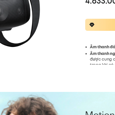
4.633.0
Âm thanh đán
Âm thanh ngo
được cung cấ
trong khi có
gian thực b
Soundcore. Đ
trời Motion 
thanh hoành
Nhẹ và siêu 
tay cầm tích
Bluetooth M
Thời gian ch