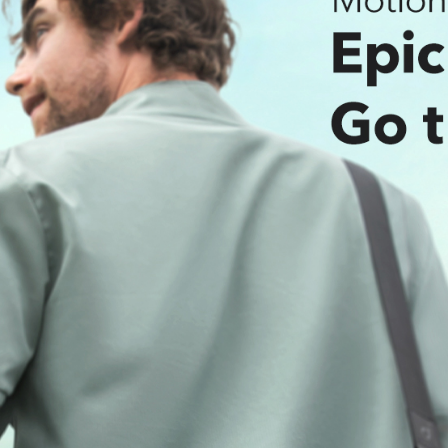
được trang b
sử dụng 20 g
xuyên và giú
Chống nước 
giờ phải lo 
bạn ra ngoài
Ghi chú
:
Để 
dụng soundc
nhất.