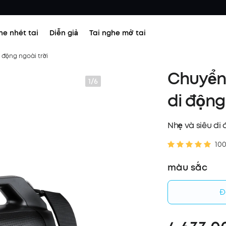
he nhét tai
Diễn giả
Tai nghe mở tai
 động ngoài trời
Chuyển 
1/6
di động
Nhẹ và siêu di
10
màu sắc
Đ