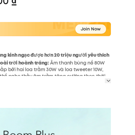
00 ₫
Join Now
g kinh ngạc được hơn 20 triệu người yêu thích
ài trời hoành tráng:
Âm thanh bùng nổ 80W
p bởi hai loa trầm 30W và loa tweeter 10W,
 thể nghe thấy âm trầm tăng cường theo thời
ằng công nghệ BassUp độc quyền của
ể cải thiện hiệu suất âm bổng của loa ngoài
Boom Plus, trình điều khiển titan đảm bảo âm
 tráng toàn diện.
di động
:
Mang giai điệu của bạn đến mọi nơi với
 hợp và dây đeo có thể tháo rời của loa
otion Boom Plus.
ơi 20 giờ
:
Loa ngoài trời Motion Boom Plus