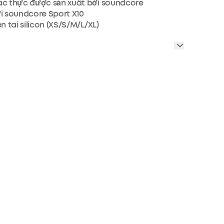
ác thực được sản xuất bởi soundcore
i soundcore Sport X10
n tai silicon (XS/S/M/L/XL)