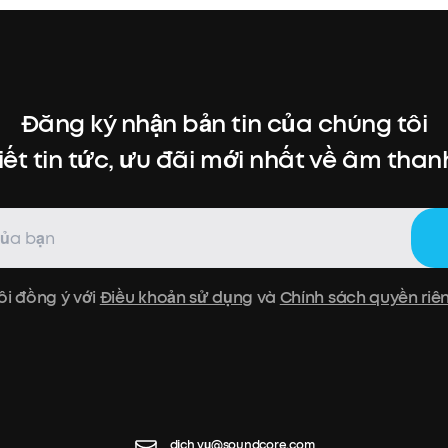
Đăng ký nhận bản tin của chúng tôi
iết tin tức, ưu đãi mới nhất về âm thanh,
ôi đồng ý với
Điều khoản sử dụng
và
Chính sách quyền riê
dịch vụ@soundcore.com