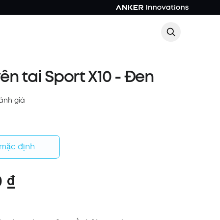
ên tai Sport X10 - Đen
ánh giá
 mặc định
 ₫