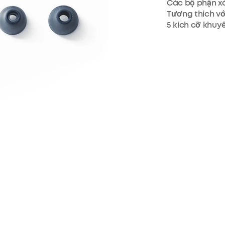
Các bộ phận x
Tương thích vớ
5 kích cỡ khuyê