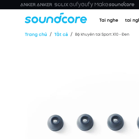
Tai nghe
tai ng
/
/
Trang chủ
Tất cả
Bộ khuyên tai Sport X10 - Đen