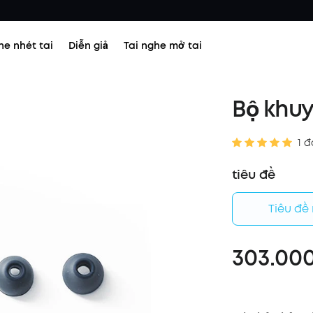
he nhét tai
Diễn giả
Tai nghe mở tai
Bộ khuy
1 đ
tiêu đề
Tiêu đề
303.000