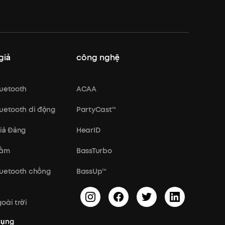
giả
công nghệ
luetooth
ACAA
luetooth di động
PartyCast™
giả Đảng
HearID
rầm
BassTurbo
luetooth chống
BassUp™
oài trời
dụng