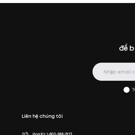
để b
T
Liên hệ chúng tôi
Hoa Kỳ:
1-800-988-7973