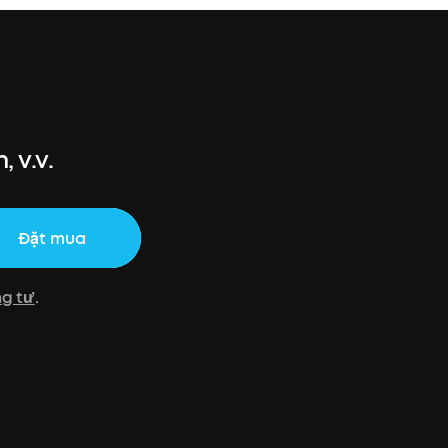
 v.v.
Đặt mua
ng tư
.