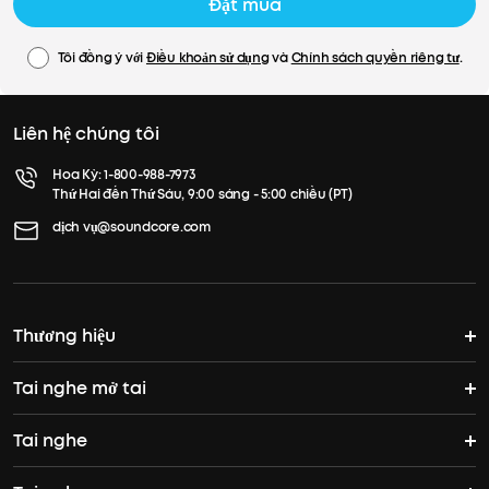
Đặt mua
EQ có thể tùy chỉnh với ứng dụng soundcore
Chế độ minh bạch
Tôi đồng ý với
Điều khoản sử dụng
và
Chính sách quyền riêng tư
.
Liên hệ chúng tôi
Hoa Kỳ:
1-800-988-7973
Thứ Hai đến Thứ Sáu, 9:00 sáng - 5:00 chiều (PT)
dịch vụ@soundcore.com
Thương hiệu
Tai nghe mở tai
Câu chuyện của soundcore
Tai nghe
Tai nghe mở tai
Tham gia cộng đồng