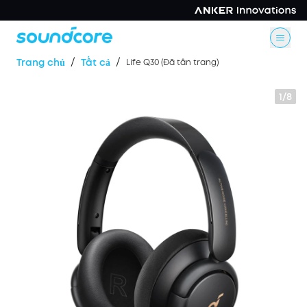
/
/
Trang chủ
Tất cả
Life Q30 (Đã tân trang)
1/8