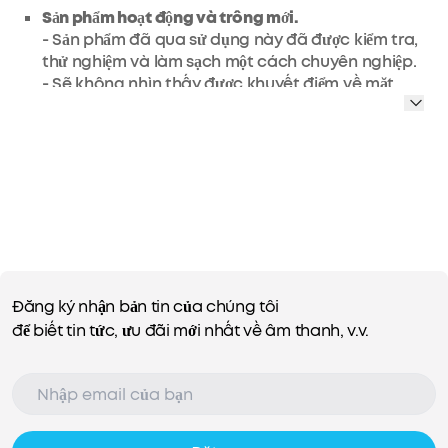
Sản phẩm hoạt động và trông mới.
- Sản phẩm đã qua sử dụng này đã được kiểm tra,
thử nghiệm và làm sạch một cách chuyên nghiệp.
- Sẽ không nhìn thấy được khuyết điểm về mặt
thẩm mỹ khi cầm ở khoảng cách một sải tay.
- Sản phẩm có pin sẽ vượt quá 80% dung lượng so
với mới.
- Phụ kiện có thể không phải nguyên bản nhưng sẽ
tương thích và đầy đủ chức năng. Sản phẩm có
thể được đựng trong một hộp chung.
- Sản phẩm mới được bảo hành 3 tháng.
Khả năng khử tiếng ồn được nâng cấp với nhiều
chế độ
Đăng ký nhận bản tin của chúng tôi
Âm thanh được chứng nhận Hi-Res với độ rõ nét
để biết tin tức, ưu đãi mới nhất về âm thanh, v.v.
và chi tiết đáng chú ý
Xóa cuộc gọi qua micrô tích hợp
Thời gian chơi kéo dài 40 giờ
Sạc 5 phút = Thời gian chơi 4 giờ
Cấu trúc nhẹ hơn và vừa vặn thoải mái hơn