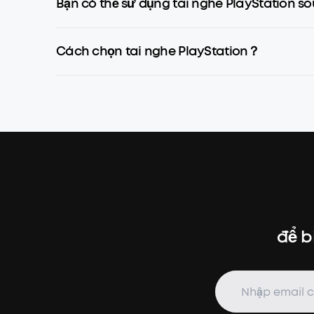
Bạn có thể sử dụng tai nghe PlayStation s
Cách chọn tai nghe PlayStation？
để b