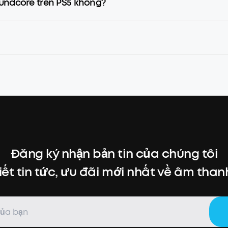
oundcore trên PS5 không?
Đăng ký nhận bản tin của chúng tôi
iết tin tức, ưu đãi mới nhất về âm thanh,