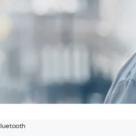
Bluetooth