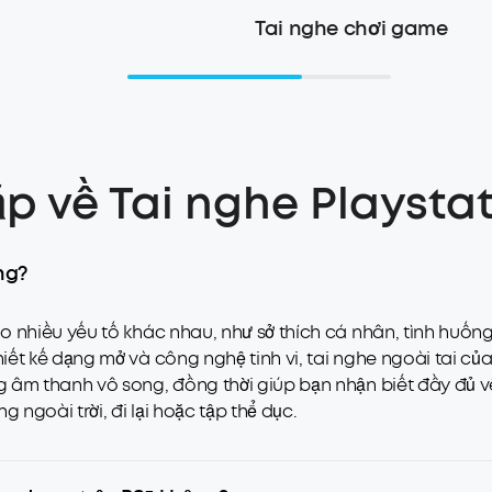
Tai nghe chơi game
p về Tai nghe Playsta
ng?
 nhiều yếu tố khác nhau, như sở thích cá nhân, tình huống 
ết kế dạng mở và công nghệ tinh vi, tai nghe ngoài tai của 
 âm thanh vô song, đồng thời giúp bạn nhận biết đầy đủ v
 ngoài trời, đi lại hoặc tập thể dục.