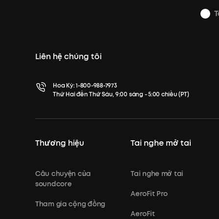
T
Liên hệ chúng tôi
Hoa Kỳ:
1-800-988-7973
Thứ Hai đến Thứ Sáu, 9:00 sáng - 5:00 chiều (PT)
Thương hiệu
Tai nghe mở tai
Câu chuyện của
Tai nghe mở tai
soundcore
AeroFit Pro
Tham gia cộng đồng
AeroFit