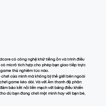
ndcore có công nghệ khử tiếng ồn và trình điều
có micrô tích hợp cho phép bạn giao tiếp trực
kỳ game thủ nghiêm túc nào.
ò chơi của mình mà không bị thế giới bên ngoài
 chơi game kéo dài. Và với Âm thanh độ phân
5 đảm bảo kết nối liền mạch với bảng điều khiển
Cho dù bạn đang chơi một mình hay với bạn bè,