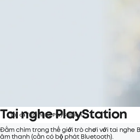
Tai nghe PlayStation
Tất cả
/
Tai nghe PlayStation
Đắm chìm trong thế giới trò chơi với tai nghe 
âm thanh (cần có bộ phát Bluetooth).