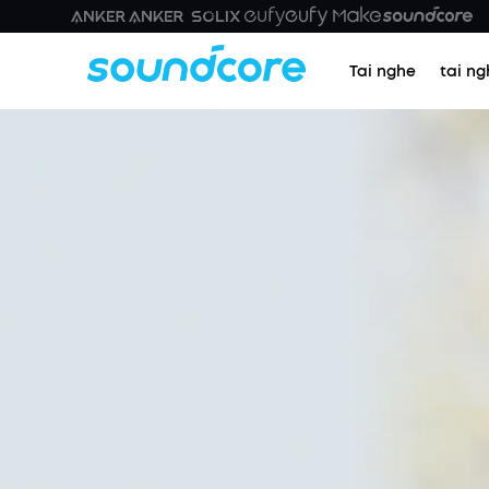
Tai nghe
tai ng