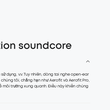
Tai ng
tion soundcore
sử dụng, v.v. Tuy nhiên, dòng tai nghe open-ear
chúng tôi, chẳng hạn như Aerofit và Aerofit Pro,
ề môi trường xung quanh. Điều này khiến chúng