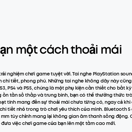
bạn một cách thoải mái
trải nghiệm chơi game tuyệt vời. Tai nghe PlayStation sou
 chi tiết, phong phú. Những tai nghe không dây này cũng 
S3, PS4 và PS5, chúng là một phụ kiện cần thiết cho bất 
ng ồn tần số thấp và trung bình, bạn có thể thưởng thức tr
t tính mang đến sự thoải mái chưa từng có, ngay cả khi
chi tiết nhỏ trong trò chơi yêu thích của mình. Bluetooth 
40 mm tùy chỉnh mang lại không gian âm thanh sống động. 
ẽ đưa việc chơi game của bạn lên một tầm cao mới.