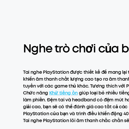
Nghe trò chơi của 
Tai nghe PlayStation được thiết kế để mang lại 
khiển âm thanh chất lượng cao tạo ra âm thanh
tuyến với các game thủ khác. Tương thích với P
Chức năng
Khử tiếng ồn
giúp loại bỏ nhiều tiế
làm phiền. Đệm tai và headband có đệm mút hoạ
giải cao, bạn sẽ có thể đánh giá cao tất cả các 
PlayStation của bạn và trình điều khiển động 
Tai nghe PlayStation lõi âm thanh chắc chắn s