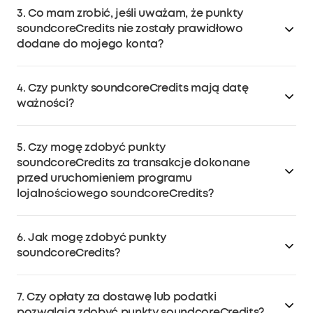
momencie zakupu lub wykonać inne czynności
3. Co mam zrobić, jeśli uważam, że punkty
konta w ciągu 30 dni od pomyślnej realizacji płatności
kwalifikujące się do otrzymania nagrody.
soundcoreCredits nie zostały prawidłowo
za zamówienie.
dodane do mojego konta?
Jeśli masz pytania dotyczące swojego konta
4. Czy punkty soundcoreCredits mają datę
członkowskiego, skontaktuj się z działem obsługi
ważności?
klienta soundcore pod adresem
support@soundcore.com.
Tak. Punkty soundcoreCredits zdobyte po dacie
5. Czy mogę zdobyć punkty
uruchomienia programu wygasają po upływie roku od
soundcoreCredits za transakcje dokonane
ich aktywacji. Wygasłe punkty soundcoreCredits będą
przed uruchomieniem programu
odejmowane z konta użytkownika.
lojalnościowego soundcoreCredits?
Nie, nie ma możliwości zdobycia punktów
6. Jak mogę zdobyć punkty
soundcoreCredits za poprzednie transakcje. Program
soundcoreCredits?
lojalnościowy soundcoreCredits ma zastosowanie
wyłącznie do zakupów dokonanych po jego
Punkty soundcoreCredits można zdobyć w
uruchomieniu.
7. Czy opłaty za dostawę lub podatki
następujący sposób:
pozwalają zdobyć punkty soundcoreCredits?