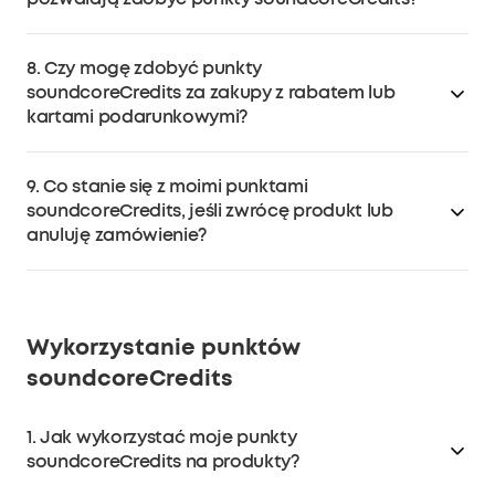
Rejestrując konto (jednorazowa nagroda)
Wypełniając profil (jednorazowa nagroda za pierwsze
Nie, punkty soundcoreCredits nie są przyznawane za
wypełnienie imienia i nazwiska, numeru telefonu oraz
8. Czy mogę zdobyć punkty
opłaty za dostawę lub podatki.
daty urodzenia)
soundcoreCredits za zakupy z rabatem lub
Kupując kwalifikujące się produkty
kartami podarunkowymi?
Nie, punkty soundcoreCredits nie są przyznawane za
9. Co stanie się z moimi punktami
rabaty lub kredyty oferowane w związku z produktem,
soundcoreCredits, jeśli zwrócę produkt lub
lub usługą.
anuluję zamówienie?
W przypadku zwrotu produktu lub anulowania
zamówienia, punkty soundcoreCredits uzyskane za ten
zakup zostaną cofnięte lub zredukowane. Punkty
Wykorzystanie punktów
soundcoreCredits zostaną również odjęte w
soundcoreCredits
przypadku częściowego zwrotu kosztów
spowodowanego korektą ceny.
1. Jak wykorzystać moje punkty
soundcoreCredits na produkty?