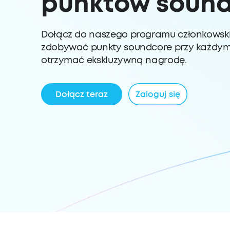
punktów soun
Dołącz do naszego programu członkowsk
zdobywać punkty soundcore przy każdym 
otrzymać ekskluzywną nagrodę.
Dołącz teraz
Zaloguj się