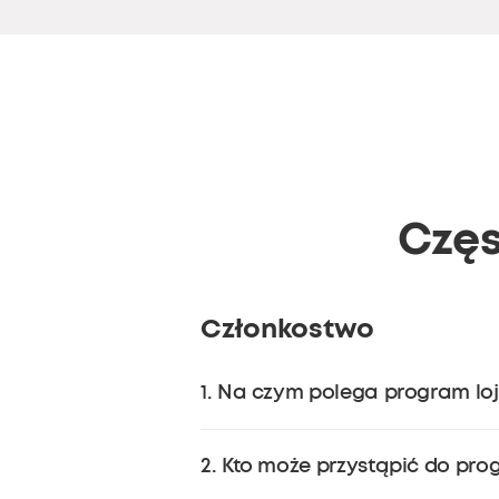
Częs
Członkostwo
1. Na czym polega program lo
Program lojalnościowy soundcore
2. Kto może przystąpić do pr
(nie dotyczy zewnętrznych sprzedaw
członkowskie w ramach podziękowa