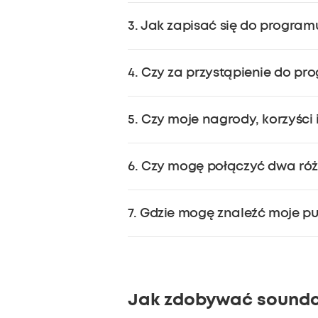
Do programu mogą przystąpić osoby
3. Jak zapisać się do progra
przepisy lokalne).
Jeśli masz już konto na stronie
sou
4. Czy za przystąpienie do pr
konto. Jeśli nie masz konta, zareje
Uwaga: Aby gromadzić punkty loja
Nie, przystąpienie do programu lo
soundcoreCredits.
5. Czy moje nagrody, korzyści
Nie, nagrody, korzyści i punkty s
6. Czy mogę połączyć dwa ró
nie mogą być przekazywane inny
Nie, punkty soundcoreCredits zdo
7. Gdzie mogę znaleźć moje p
Aby sprawdzić saldo punktów soundc
Jak zdobywać soundc