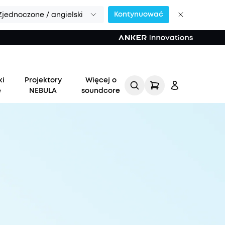
Kontynuować
Zjednoczone / angielski
ki
Projektory
Więcej o
e
NEBULA
soundcore
Zaloguj
się
Śledź moje zamówienie