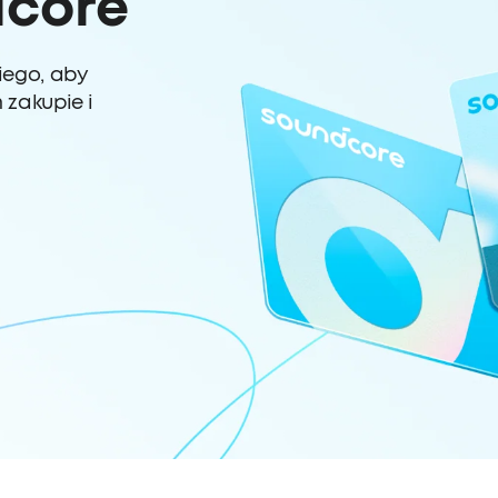
dcore
iego, aby
zakupie i