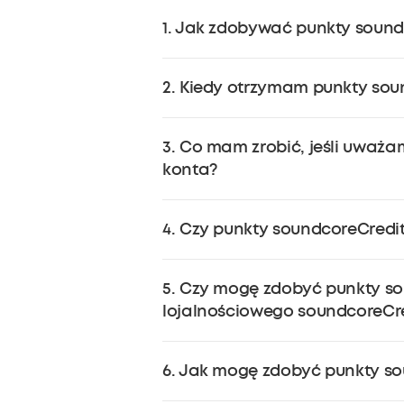
1. Jak zdobywać punkty sound
Punkty soundcoreCredits można z
2. Kiedy otrzymam punkty sou
na swoje konto soundcore w momen
Punkty soundcoreCredits zostaną d
3. Co mam zrobić, jeśli uważ
konta?
Jeśli masz pytania dotyczące swoj
4. Czy punkty soundcoreCredi
support@soundcore.com.
Tak. Punkty soundcoreCredits zdo
5. Czy mogę zdobyć punkty s
punkty soundcoreCredits będą od
lojalnościowego soundcoreCre
Nie, nie ma możliwości zdobycia 
6. Jak mogę zdobyć punkty so
soundcoreCredits ma zastosowani