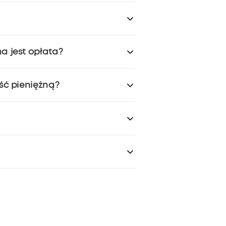
 USA (lub w wieku określonym przez
Wystarczy zalogować się na swoje
a jest opłata?
 w programie lojalnościowym
ść pieniężną?
o nie mają wartości pieniężnej i
ane z jakiegokolwiek powodu.