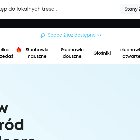
ęp do lokalnych treści.
Stany 
Space 2 już dostępne >>
elka
Słuchawki
Słuchawki
słuchaw
Głośniki
zedaż
nauszne
douszne
otwart
 w
ród