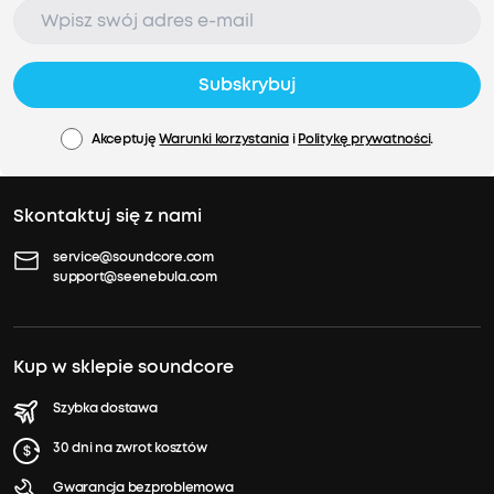
Subskrybuj
Akceptuję
Warunki korzystania
i
Politykę prywatności
.
Skontaktuj się z nami
service@soundcore.com
support@seenebula.com
Kup w sklepie soundcore
Szybka dostawa
30 dni na zwrot kosztów
Gwarancja bezproblemowa