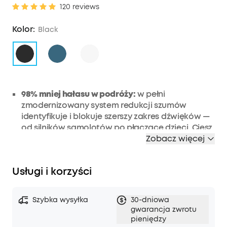
120 reviews
Kolor:
Black
98% mniej hałasu w podróży:
w pełni
zmodernizowany system redukcji szumów
identyfikuje i blokuje szerszy zakres dźwięków —
od silników samolotów po płaczące dzieci. Ciesz
się osobistą przestrzenią, gdziekolwiek jesteś,
Zobacz więcej
dzięki słuchawkom Space Q45 z redukcją
szumów.
Usługi i korzyści
Każda przestrzeń może być Twoja:
niezależnie
od tego, czy jesteś w pomieszczeniu, na
zewnątrz, jedziesz do pracy, czy lecisz
Szybka wysyłka
30-dniowa
samolotem, adaptacyjny system redukcji hałasu
gwarancja zwrotu
słuchawek Space Q45 automatycznie wybierze
pieniędzy