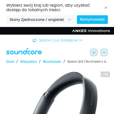
Wybierz swój kraj lub region, aby uzyskać
dostęp do lokalnych treści.
Kontynuować
Stany Zjednoczone / angielski
Space 2 już dostępne >>
/
/
/
Dom
Wszystko
Słuchawki
Space Q45 | Słuchawki z długotrwałą redukcją szumów
1/16