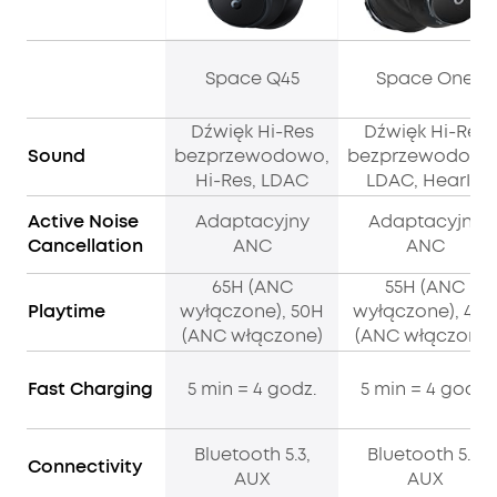
Space Q45
Space One
Dźwięk Hi-Res
Dźwięk Hi-Res
Sound
bezprzewodowo,
bezprzewodowo
Hi-Res, LDAC
LDAC, HearID
Active Noise
Adaptacyjny
Adaptacyjny
Cancellation
ANC
ANC
65H (ANC
55H (ANC
Playtime
wyłączone), 50H
wyłączone), 40
(ANC włączone)
(ANC włączone)
Fast Charging
5 min = 4 godz.
5 min = 4 godz.
Bluetooth 5.3,
Bluetooth 5.3,
Connectivity
AUX
AUX