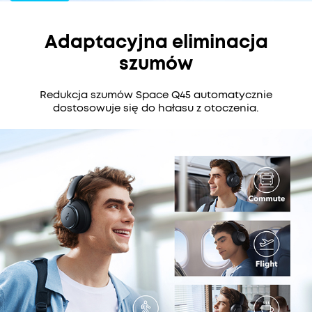
wysokiej rozdzielczości.
Znacznie więcej niż komfort:
słuchawki z
Adaptacyjna eliminacja
redukcją szumów Space Q45 łączą
wyrafinowane wzornictwo, ergonomiczną
szumów
konstrukcję i detale poprawiające komfort
użytkowania.
Redukcja szumów Space Q45 automatycznie
dostosowuje się do hałasu z otoczenia.