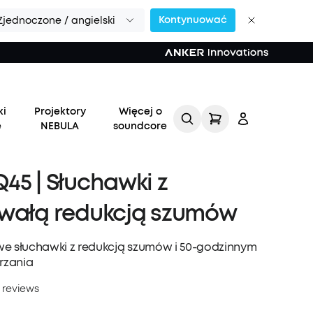
Kontynuować
Zjednoczone / angielski
mowy na świecie >>
ki
Projektory
Więcej o
e
NEBULA
soundcore
45 | Słuchawki z
rwałą redukcją szumów
Zaloguj
we słuchawki z redukcją szumów i 50-godzinnym
się
rzania
 reviews
Śledź moje zamówienie