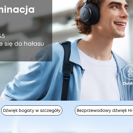
minacja
45
 się do hałasu
Dźwięk bogaty w szczegóły
Bezprzewodowy dźwięk Hi