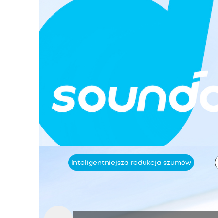
Inteligentniejsza redukcja szumów