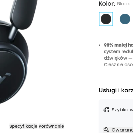
Kolor:
Black
98% mniej h
system reduk
dźwięków — 
Ciesz się oso
słuchawkom 
Każda przes
jesteś w pom
Usługi i kor
lecisz samol
słuchawek S
poziom, aby
Szybka w
którym aktua
aplikacji m
hałasu.
Specyfikacje
|
Porównanie
Gwaranc
Idealne na 