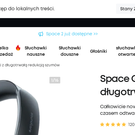
ęp do lokalnych treści.
Stany 
🏆 Nowa seria soundcore Liberty 5 Pro | Najwyraźniejsze roz
elka
Słuchawki
Słuchawki
słuchaw
Głośniki
zedaż
nauszne
douszne
otwart
i z długotrwałą redukcją szumów
Space Q
1/16
długot
Całkowicie no
czasem odtwa
120