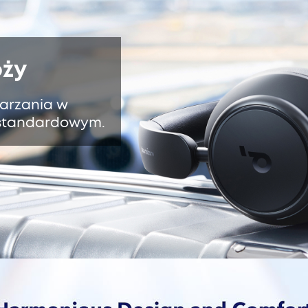
óży
warzania w
e standardowym.