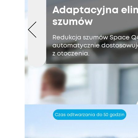
Adaptacyjna eli
szumów
Redukcja szumów Space Q
automatycznie dostosowuje
z otoczenia.
Czas odtwarzania do 50 godzin