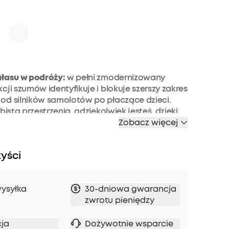
ałasu w podróży:
w pełni zmodernizowany
cji szumów identyfikuje i blokuje szerszy zakres
od silników samolotów po płaczące dzieci.
bistą przestrzenią, gdziekolwiek jesteś, dzięki
Space Q45 z redukcją szumów.
Zobacz więcej
trzeń może być Twoja:
niezależnie od tego, czy
ieszczeniu, na zewnątrz, jedziesz do pracy, czy
zyści
otem, adaptacyjny system redukcji hałasu
pace Q45 automatycznie wybierze odpowiedni
 dopasować się do warunków miejsca, w
ysyłka
30-dniowa gwarancja
lnie się znajdujesz. Ponadto, za pomocą
zwrotu pieniędzy
ożna wybrać jeden z 5 poziomów redukcji
ja
Dożywotnie wsparcie
podróż:
50 godzin odtwarzania w trybie redukcji