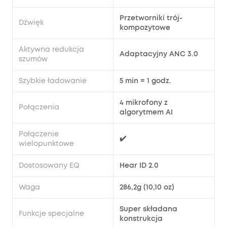
Przetworniki trój-
Dźwięk
kompozytowe
Aktywna redukcja
Adaptacyjny ANC 3.0
szumów
Szybkie ładowanie
5 min = 1 godz.
4 mikrofony z
Połączenia
algorytmem AI
Połączenie
✔️
wielopunktowe
Dostosowany EQ
Hear ID 2.0
Waga
286,2g (10,10 oz)
Super składana
Funkcje specjalne
konstrukcja