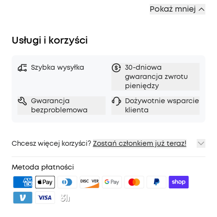
Pokaż mniej
Usługi i korzyści
Szybka wysyłka
30-dniowa
gwarancja zwrotu
pieniędzy
Gwarancja
Dożywotnie wsparcie
bezproblemowa
klienta
Chcesz więcej korzyści?
Zostań członkiem już teraz!
1. Wysyłka priorytetowa
2. Ceny dla członków na wybrane produkty
Metoda płatności
3. Odblokuj korzyści dzięki soundcoreCredits
Dowiedz się
więcej