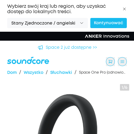
Wybierz swój kraj lub region, aby uzyskać
dostęp do lokalnych treści.
Kontynuować
Stany Zjednoczone / angielski
Space 2 już dostępne >>
/
/
/
Dom
Wszystko
Słuchawki
Space One Pro (odnowiony)
1/6