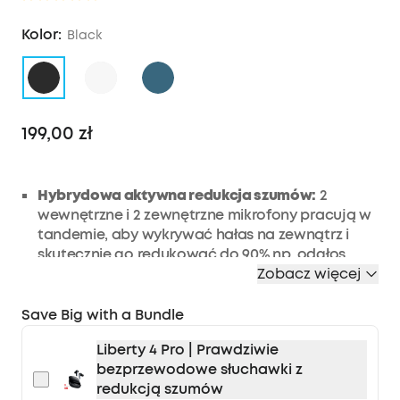
Kolor:
Black
199,00 zł
Hybrydowa aktywna redukcja szumów:
2
wewnętrzne i 2 zewnętrzne mikrofony pracują w
tandemie, aby wykrywać hałas na zewnątrz i
skutecznie go redukować do 90% np. odgłos
samolotów i samochodów.
Zobacz więcej
Zanurz się w szczegółowym dźwięku:
Słuchawki
Save Big with a Bundle
z redukcją szumów są wyposażone w duże, 40-
milimetrowe przetworniki dynamiczne, które
Liberty 4 Pro | Prawdziwie
zapewniają bogaty w szczegóły dźwięk i mocne
bezprzewodowe słuchawki z
bity dzięki technologii BassUp. Kompatybilne z
redukcją szumów
certyfikowanym dźwiękiem Hi-Res za