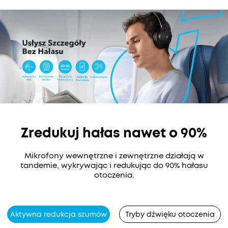
ustawieniami wstępnymi lub dostosuj go
samodzielnie. Możesz także przełączać się
między 3 trybami: ANC, Normal i Transparency lub
zrelaksować się przy dźwięku białego szumu.
Usłysz otoczenie:
Przełącz się na tryb
przezroczystości w słuchawkach z redukcją
szumów, gdy musisz być świadomy swojego
otoczenia, na przykład komunikatów
transportowych, podczas przechodzenia przez
ulicę lub gdy chcesz kontrolować rzeczywistość
wokół ciebie.
Zredukuj hałas nawet o 90%
Mikrofony wewnętrzne i zewnętrzne działają w
tandemie, wykrywając i redukując do 90% hałasu
otoczenia.
Aktywna redukcja szumów
Tryby dźwięku otoczenia