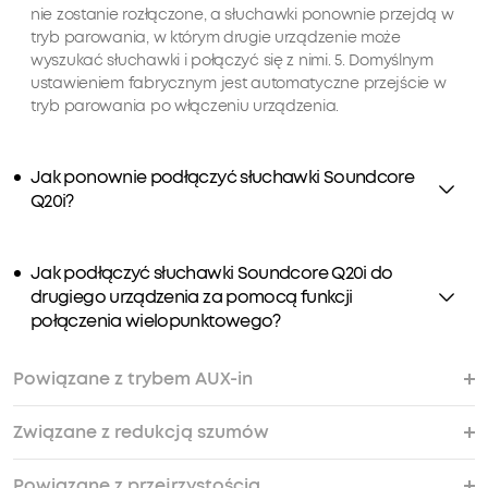
nie zostanie rozłączone, a słuchawki ponownie przejdą w
tryb parowania, w którym drugie urządzenie może
wyszukać słuchawki i połączyć się z nimi. 5. Domyślnym
ustawieniem fabrycznym jest automatyczne przejście w
tryb parowania po włączeniu urządzenia.
Jak ponownie podłączyć słuchawki Soundcore
Q20i?
Jak podłączyć słuchawki Soundcore Q20i do
drugiego urządzenia za pomocą funkcji
połączenia wielopunktowego?
Powiązane z trybem AUX-in
Związane z redukcją szumów
Czy w trybie AUX-in dostępna jest funkcja
Czy mogę wykonać połączenie za pomocą
redukcji szumów?
kabla AUX?
Powiązane z przejrzystością