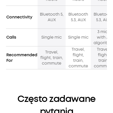
Bluetooth 5,
Bluetooth
Bluetoot
Connectivity
AUX
5.3, AUX
5.3, AUX
3 mics
Calls
Single mic
Single mic
with AI
algorith
Travel,
Travel,
Travel,
Recommended
flight,
flight,
flight, train,
For
train,
train,
commute
commute
commut
Często zadawane
pytania