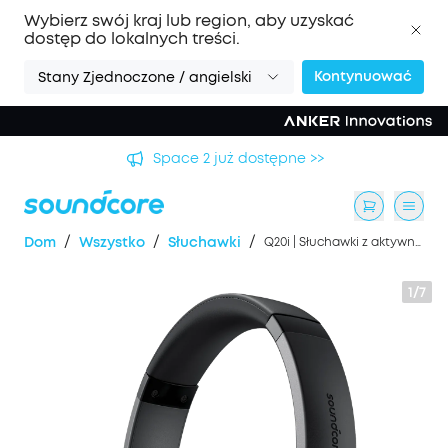
Wybierz swój kraj lub region, aby uzyskać
dostęp do lokalnych treści.
Kontynuować
Stany Zjednoczone / angielski
Space 2 już dostępne >>
/
/
/
Dom
Wszystko
Słuchawki
Q20i | Słuchawki z aktywną redukcją szumów
1/7