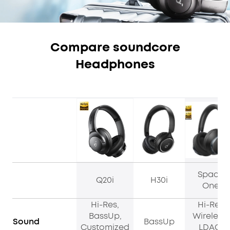
Compare soundcore
Headphones
Space
Q20i
H30i
One
Hi-Res,
Hi-Res
BassUp,
Wireless,
Sound
BassUp
Customized
LDAC,