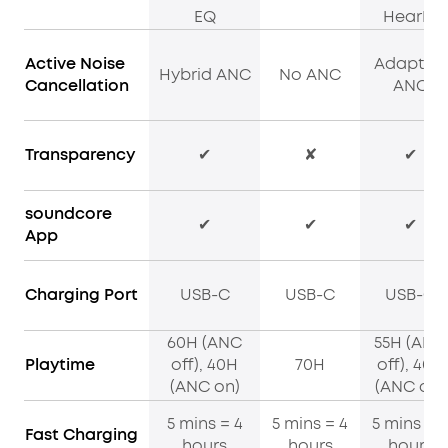
EQ
HearID
Active Noise
Adaptive
Hybrid ANC
No ANC
Cancellation
ANC
Transparency
✔
✘
✔
soundcore
✔
✔
✔
App
Charging Port
USB-C
USB-C
USB-C
60H (ANC
55H (ANC
Playtime
off), 40H
70H
off), 40H
(ANC on)
(ANC on)
5 mins = 4
5 mins = 4
5 mins = 4
Fast Charging
hours
hours
hours