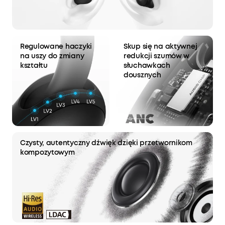
Regulowane haczyki
Skup się na aktywnej
na uszy do zmiany
redukcji szumów w
kształtu
słuchawkach
dousznych
Czysty, autentyczny dźwięk dzięki przetwornikom
kompozytowym