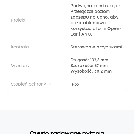
Podwójna konstrukcja:
Przełączaj poziom
zaczepu na ucho, aby
Projekt
bezproblemowo
korzystać z form Open-
Ear i ANC.
Kontrola
Sterowanie przyciskami
Długość: 107,5 mm
Wymiary
Szerokość: 57 mm
Wysokość: 30,2 mm
Stopień ochrony IP
IP55
Często zadawane pytania