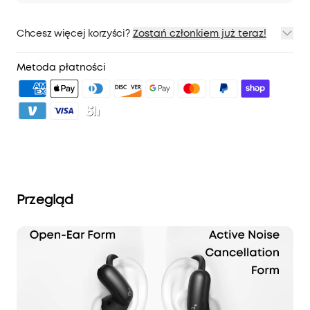
Chcesz więcej korzyści?
Zostań członkiem już teraz!
1. Wysyłka priorytetowa
2. Ceny dla członków na wybrane produkty
Metoda płatności
3. Odblokuj korzyści dzięki soundcoreCredits
Dowiedz się
więcej
Przegląd