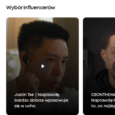
Wybór influencerów
Justin Tse｜Naprawdę
CEONTHEM
bardzo dobrze wpasowuje
Naprawdę ł
się w ucho.
to, co najle
światów