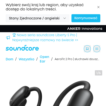
Wybierz swój kraj lub region, aby uzyskać
dostęp do lokalnych treści.
Kontynuować
Stany Zjednoczone / angielski
🏆 Nowa seria soundcore Liberty 5 Pro |
Najwyraźniejsze rozmowy na świecie >>
Open
/
/
/
Dom
Wszystko
AeroFit 2 Pro | słuchawki douszne z dwoma trybami: otwartej konstrukcji i redukcji szumów ANC
Ear
1/6