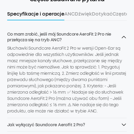
Specyfikacje i operacje
ANC
Dźwięk
Dotykać
Często 
Co mam zrobić, jeśli mój Soundcore AeroFit 2 Pro nie
przełącza się na tryb ANC?
Słuchawki Soundcore AeroFit 2 Pro w wersji Open-Ear są
odpowiednie dla wszystkich użytkowników. Jeśli jednak
masz mniejsze kanały słuchowe, przełączanie się między
nimi może być niemożliwe. Jak to sprawdzić: 1. Przygotuj
linijkę lub taśmę mierniczą. 2. Zmierz odległość w linii prostej
przewodu słuchowego (między dwoma punktami
pomiarowymi), jak pokazano poniżej. 3. Kryteria: - Jeśli
zmierzona odległość > 16 mm: ✅ Nadaje się do słuchawek
Soundcore AeroFit 2 Pro (można używać obu form) - Jeśli
zmierzona odległość ≤ 16 mm: ⚠️ Nie nadaje się do tego
produktu, ale może nie działać w trybie ANC.
Jak wyłączyć Soundcore AeroFit 2 Pro?