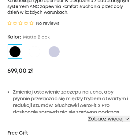
Konstrukcja typu open-ear w połączeniu z adaptacyjnym
systemem ANC zapewnia komfort słuchania przez cały
dzień w każdych warunkach.
No reviews
Kolor:
Matte Black
699,00 zł
Zmieniaj ustawienie zaczepu na ucho, aby
płynnie przełączać się między trybem otwartym i
redukcji szumów. Słuchawki AeroFit 2 Pro
doskonale sprawdzają się zarówno podczas
treningów, jak i dojazdów do pracy, płynnie
Zobacz więcej
dostosowując się do każdej sytuacji.
Free Gift
Ciesz się komfortem przez cały dzień dzięki