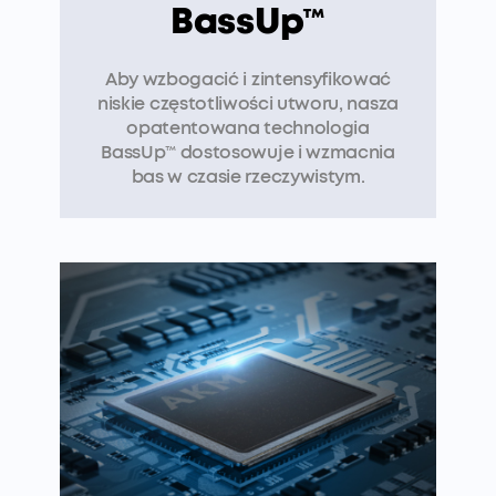
BassUp™
Aby wzbogacić i zintensyfikować
niskie częstotliwości utworu, nasza
opatentowana technologia
BassUp™ dostosowuje i wzmacnia
bas w czasie rzeczywistym.