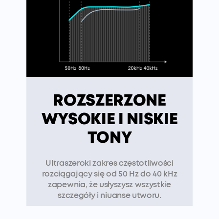
ROZSZERZONE
WYSOKIE I NISKIE
TONY
Ultraszeroki zakres częstotliwości
rozciągający się od 50 Hz do 40 kHz
zapewnia, że ​​usłyszysz wszystkie
szczegóły i niuanse utworu.