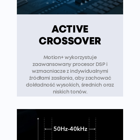
ACTIVE
CROSSOVER
Motion+ wykorzystuje
zaawansowany procesor DSP i
wzmacniacze z indywidualnymi
źródłami zasilania, aby zachować
dokładność wysokich, średnich oraz
niskich tonów.