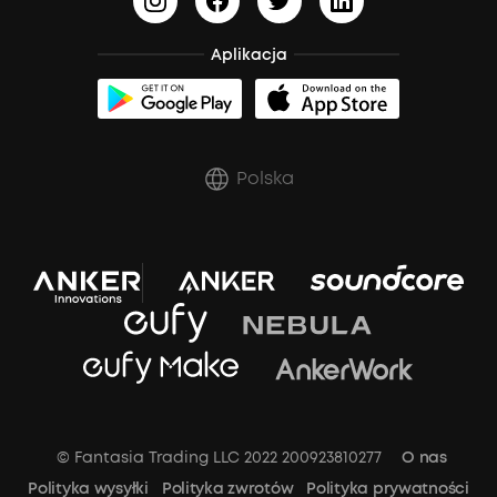
BassUp™
Anuluj zamówienie
Aplikacja
Polska
© Fantasia Trading LLC 2022 200923810277
O nas
Polityka wysyłki
Polityka zwrotów
Polityka prywatności