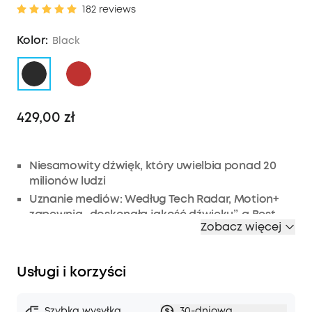
182 reviews
Kolor:
Black
429,00 zł
Niesamowity dźwięk, który uwielbia ponad 20
milionów ludzi
Uznanie mediów: Według Tech Radar, Motion+
zapewnia „doskonałą jakość dźwięku”, a Best
Zobacz więcej
Product twierdzi, że „To najlepszy głośnik, jaki
można kupić za 100 dolarów”.
Dźwięk Hi-Res Głośnik Bluetooth Anker
Usługi i korzyści
Soundcore Motion+ jest wyposażony w
oszałamiający dźwięk Hi-Res, wzmocniony
dodatkowo przez Qualcomm aptX w celu
Szybka wysyłka
30-dniowa