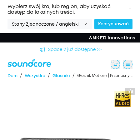
Wybierz swój kraj lub region, aby uzyskać
dostęp do lokalnych treści.
Kontynuować
Stany Zjednoczone / angielski
Space 2 już dostępne >>
/
/
/
Dom
Wszystko
Głośniki
Głośnik Motion+ | Przenośny głośnik zapewniający intensywne basy
1/8