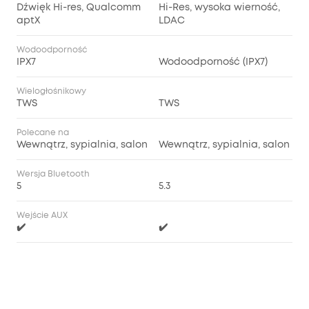
Dźwięk Hi-res, Qualcomm
Hi-Res, wysoka wierność,
aptX
LDAC
Wodoodporność
IPX7
Wodoodporność (IPX7)
Wielogłośnikowy
TWS
TWS
Polecane na
Wewnątrz, sypialnia, salon
Wewnątrz, sypialnia, salon
Wersja Bluetooth
5
5.3
Wejście AUX
✔️
✔️