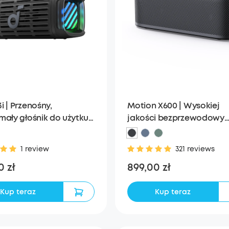
Motion X600 | Wysokiej
i | Przenośny,
jakości bezprzewodowy
mały głośnik do użytku
głośnik
nątrz
321 reviews
1 review
899,00 zł
0 zł
Kup teraz
Kup teraz