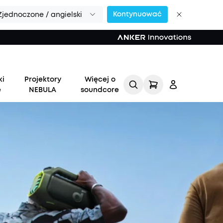
Kontynuować
Zjednoczone / angielski
ki
Projektory
Więcej o
e
NEBULA
soundcore
Zaloguj
się
Śledź moje zamówienie