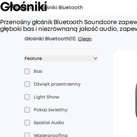
Głośniki
Wszystko
/
Głośniki Bluetooth
Przenośny głośnik Bluetooth Soundcore zapew
głęboki bas i niezrównaną jakość audio, zap
Głośniki Bluetooth
(
11
)
Clean
Feature
Bas
Dźwięk przestrzenny
Light Show
Pokaz świetlny
Spatial Audio
Waterproofing