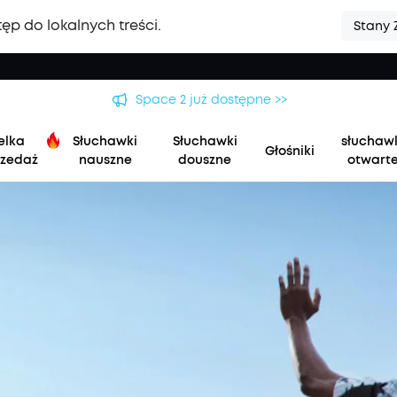
ęp do lokalnych treści.
Stany 
Space 2 już dostępne >>
elka
Słuchawki
Słuchawki
słuchaw
Głośniki
zedaż
nauszne
douszne
otwart