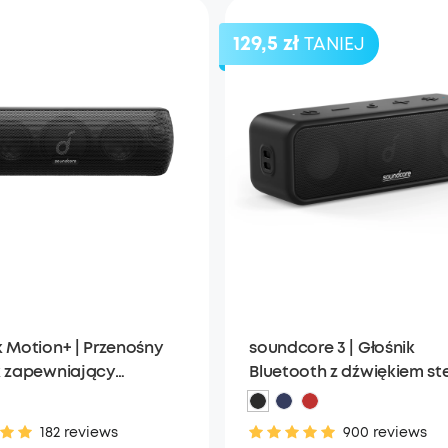
129,5 zł
TANIEJ
k Motion+ | Przenośny
soundcore 3 | Głośnik
k zapewniający
Bluetooth z dźwiękiem st
ywne basy
182 reviews
900 reviews