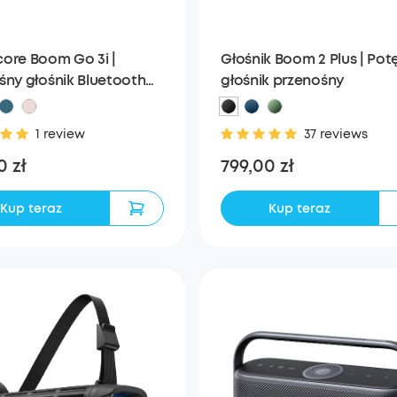
ore Boom Go 3i |
Głośnik Boom 2 Plus | Pot
śny głośnik Bluetooth
głośnik przenośny
niający mocny bas
1 review
37 reviews
0 zł
799,00 zł
Kup teraz
Kup teraz