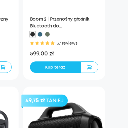
ężny
Boom 2 | Przenośny głośnik
Bluetooth do
basówsoundcore 3 Głośnik
Bluetooth z dźwiękiem stereo
37 reviews
599,00 zł
Kup teraz
49,75 zł
TANIEJ