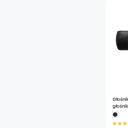
Głośni
głośni
intens