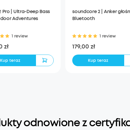
 Pro | Ultra-Deep Bass
soundcore 2 | Anker głośn
tdoor Adventures
Bluetooth
1 review
1 review
0 zł
179,00 zł
Kup teraz
Kup teraz
ukty odnowione z certyfi