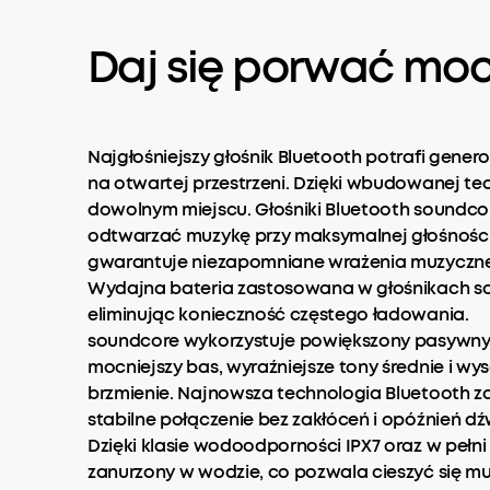
Daj się porwać mocy
Najgłośniejszy głośnik Bluetooth potrafi gene
na otwartej przestrzeni. Dzięki wbudowanej tec
dowolnym miejscu. Głośniki Bluetooth soundcor
odtwarzać muzykę przy maksymalnej głośności z
gwarantuje niezapomniane wrażenia muzyczne
Wydajna bateria zastosowana w głośnikach sou
eliminując konieczność częstego ładowania.
soundcore wykorzystuje powiększony pasywny 
mocniejszy bas, wyraźniejsze tony średnie i wys
brzmienie. Najnowsza technologia Bluetooth 
stabilne połączenie bez zakłóceń i opóźnień dź
Dzięki klasie wodoodporności IPX7 oraz w peł
zanurzony w wodzie, co pozwala cieszyć się m