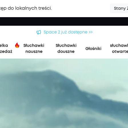
ęp do lokalnych treści.
Stany 
Space 2 już dostępne >>
elka
Słuchawki
Słuchawki
słuchaw
Głośniki
zedaż
nauszne
douszne
otwart