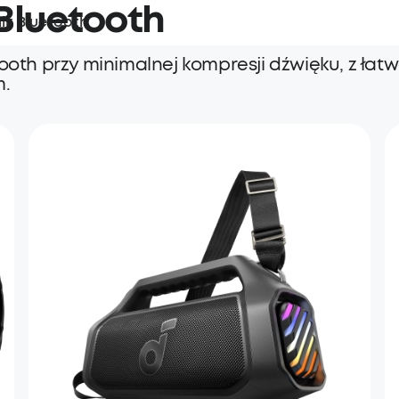
 Bluetooth
nik Bluetooth
tooth przy minimalnej kompresji dźwięku, z łat
m.