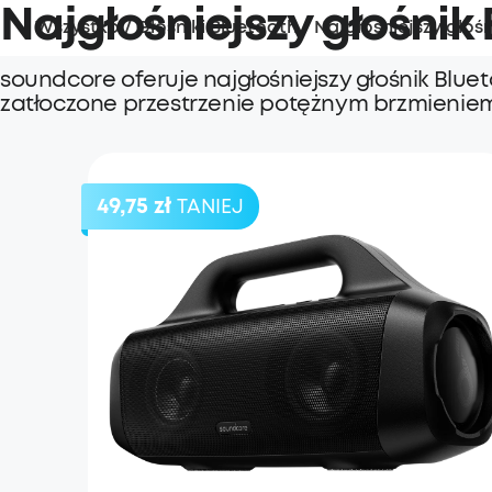
Najgłośniejszy głośnik
Wszystko
/
Głośniki Bluetooth
/
Najgłośniejszy głoś
soundcore oferuje najgłośniejszy głośnik Blue
zatłoczone przestrzenie potężnym brzmienie
49,75 zł
TANIEJ