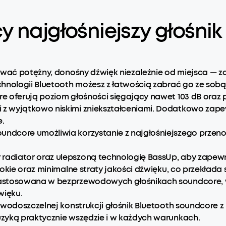
 najgłośniejszy głośnik
rować potężny, donośny dźwięk niezależnie od miejsca — 
hnologii Bluetooth możesz z łatwością zabrać go ze sobą 
e oferują poziom głośności sięgający nawet 103 dB oraz 
 wyjątkowo niskimi zniekształceniami. Dodatkowo zapewni
.
ndcore umożliwia korzystanie z najgłośniejszego przeno
radiator oraz ulepszoną technologię BassUp, aby zapewn
okie oraz minimalne straty jakości dźwięku, co przekłada s
zastosowana w bezprzewodowych głośnikach soundcore, w
więku.
ni wodoszczelnej konstrukcji głośnik Bluetooth soundcor
uzyką praktycznie wszędzie i w każdych warunkach.