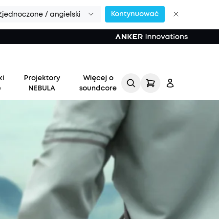
Kontynuować
Zjednoczone / angielski
ki
Projektory
Więcej o
e
NEBULA
soundcore
Zaloguj
się
Śledź moje zamówienie