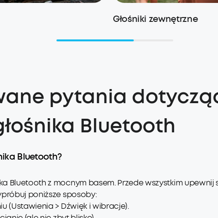
Głośniki zewnętrzne
wane pytania dotyczą
głośnika Bluetooth
ika Bluetooth?
ka Bluetooth z mocnym basem. Przede wszystkim upewnij si
ypróbuj poniższe sposoby:
u (Ustawienia > Dźwięk i wibracje).
anie (ale nie zbyt blisko).