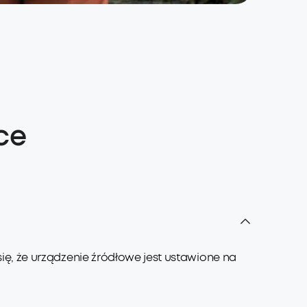
Wodood
ce
ę, że urządzenie źródłowe jest ustawione na