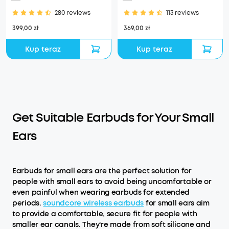
280 reviews
113 reviews
399,00 zł
369,00 zł
Kup teraz
Kup teraz
Get Suitable Earbuds for Your Small
Ears
Earbuds for small ears are the perfect solution for
people with small ears to avoid being uncomfortable or
even painful when wearing earbuds for extended
periods.
soundcore wireless earbuds
for small ears aim
to provide a comfortable, secure fit for people with
smaller ear canals. They're made from soft silicone and