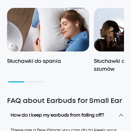
Słuchawki do spania
Słuchawki dou
szumów
FAQ about Earbuds for Small Ear
How do I keep my earbuds from falling off?
There are a few things you can do to keep your