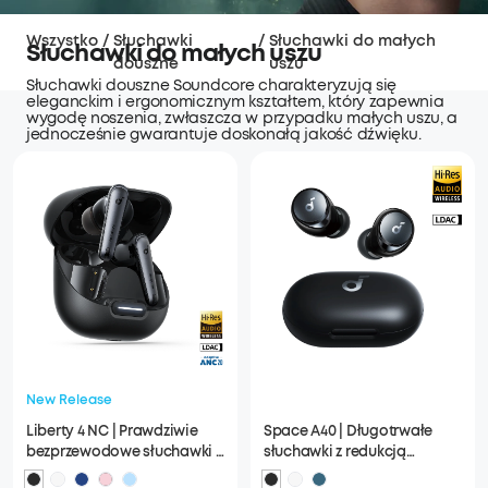
Wszystko
/
Słuchawki
/
Słuchawki do małych
Słuchawki do małych uszu
douszne
uszu
Słuchawki douszne Soundcore charakteryzują się
eleganckim i ergonomicznym kształtem, który zapewnia
wygodę noszenia, zwłaszcza w przypadku małych uszu, a
jednocześnie gwarantuje doskonałą jakość dźwięku.
New Release
Liberty 4 NC | Prawdziwie
Space A40 | Długotrwałe
bezprzewodowe słuchawki z
słuchawki z redukcją
redukcją szumów
szumów