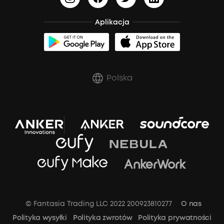
BassUp™
Anuluj zamówienie
Aplikacja
Polska
© Fantasia Trading LLC 2022 200923810277
O nas
Polityka wysyłki
Polityka zwrotów
Polityka prywatności