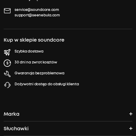
service@soundcore.com
support@seenebula.com
Kup w sklepie soundcore
Szybka dostawa
30 dni na zwrot kosztów
Gwarancja bezproblemowa
Dożywotni dostęp do obsługi klienta
Marka
Słuchawki
Historia Soundcore'a