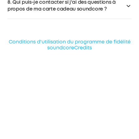
8. Qui puis-je contacter si j'ai des questions à
email au service clientèle de soundcore à
propos de ma carte cadeau soundcore ?
support@soundcore.com.
Veuillez consulter le service à la clientèle de soundcore
pour des questions concernant les conditions
d'utilisation de la carte-cadeau soundcore. Pour les
Conditions d'utilisation du programme de fidélité
questions concernant d'autres cartes-cadeaux,
soundcoreCredits
veuillez contacter le fournisseur tiers pour obtenir de
l'aide.