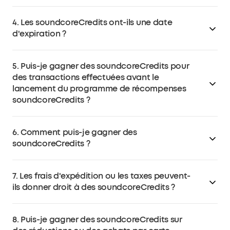
Si vous avez des questions concernant votre compte
4. Les soundcoreCredits ont-ils une date
membre, veuillez contacter le service clientèle de
d'expiration ?
soundcore à support@soundcore.com.
Oui. Les crédits soundcore gagnés après la date de
5. Puis-je gagner des soundcoreCredits pour
lancement expireront un an après avoir été débloqués.
des transactions effectuées avant le
Les soundcoreCredits expirés seront déduits de votre
lancement du programme de récompenses
compte.
soundcoreCredits ?
Non, il n'est pas possible de gagner des
6. Comment puis-je gagner des
soundcoreCredits pour des transactions antérieures.
soundcoreCredits ?
Le programme de récompenses soundcoreCredits
n'est applicable qu'aux achats effectués après son
Vous pouvez gagner des soundcoreCredits de la
lancement.
7. Les frais d'expédition ou les taxes peuvent-
manière suivante :
ils donner droit à des soundcoreCredits ?
En créant un compte (récompense unique)
En complétant votre profil (récompense unique pour la
Non, les frais d'expédition et les taxes ne donnent pas
première saisie du nom, du numéro de téléphone et de
8. Puis-je gagner des soundcoreCredits sur
droit à des soundcoreCredits.
la date de naissance)