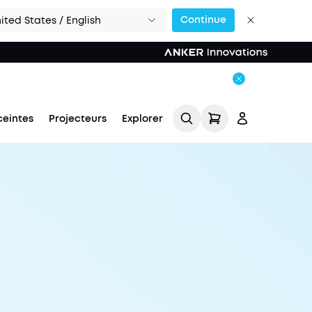
Continue
ited States / English
ceintes
Projecteurs
Explorer
Se connecter
Suivi de commande