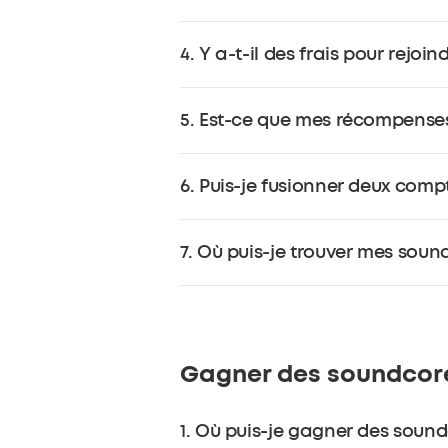
Si vous avez déjà un compte sur
s
4. Y a-t-il des frais pour rejo
n'avez pas de compte, enregistre
Note : Pour gagner des soundcoreC
Non, l'adhésion au programme de fi
5. Est-ce que mes récompenses
Non, les récompenses, les avantage
6. Puis-je fusionner deux comp
monétaire et ne peuvent pas être t
Non, les crédits soundcore gagnés
7. Où puis-je trouver mes sou
ce soit.
Veuillez vous référer au guide éta
Gagner des soundcor
1. Où puis-je gagner des sound