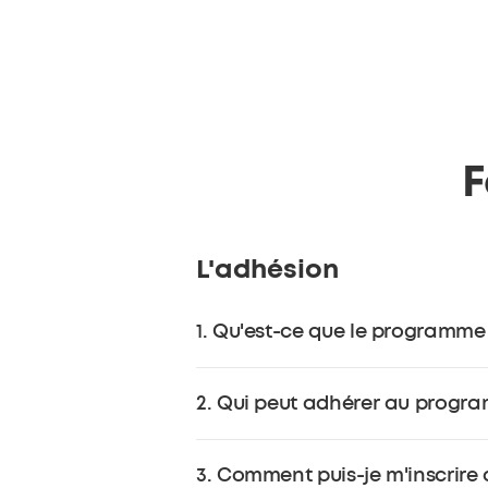
F
L'adhésion
1. Qu'est-ce que le programme 
Le programme de fidélité soundcor
2. Qui peut adhérer au progra
l'exclusion des shop tiers comme 
avantages pour les membres en gui
Toute personne âgée de plus de 16 a
3. Comment puis-je m'inscrire
rejoindre le programme.