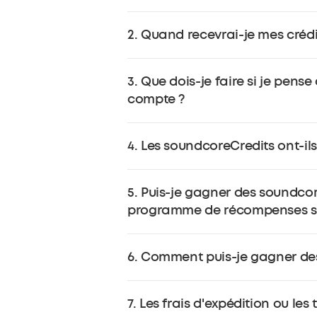
Les soundcoreCredits peuvent êtr
2. Quand recevrai-je mes créd
à votre compte soundcore au momen
récompenses.
Vos soundcoreCredits seront crédi
3. Que dois-je faire si je pen
compte ?
Si vous avez des questions concer
4. Les soundcoreCredits ont-ils
support@soundcore.com.
Oui. Les crédits soundcore gagnés
5. Puis-je gagner des soundco
soundcoreCredits expirés seront d
programme de récompenses s
Non, il n'est pas possible de gag
6. Comment puis-je gagner de
soundcoreCredits n'est applicable
Vous pouvez gagner des soundcoreC
7. Les frais d'expédition ou le
En créant un compte (récompense