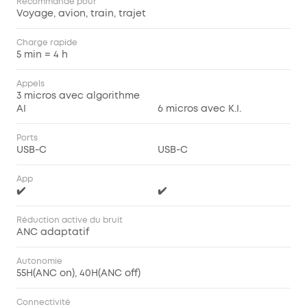
Recommandé pour
Voyage, avion, train, trajet
Charge rapide
5 min = 4 h
Appels
3 micros avec algorithme
AI
6 micros avec K.I.
Ports
USB-C
USB-C
App
✔️
✔️
Réduction active du bruit
ANC adaptatif
Autonomie
55H(ANC on), 40H(ANC off)
Connectivité