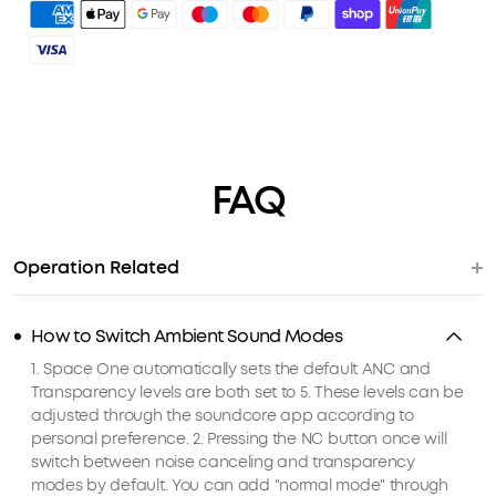
4. Débloquer des avantages avec soundcoreCredits
à 40 heures d'autonomie avec ANC activé. Les 55
En
savoir plus
heures de musique en continu avec ANC
désactivé garantissent un divertissement
prolongé sans soucis de batterie.
CONÇU POUR LE CONFORT ET LE STYLE
: les
élégantes oreillettes pivotantes à 8° s'adaptent
sans effort aux contours de toutes les têtes,
FAQ
tandis que l'arceau souple intégré répartit
uniformément la pression pour un port prolongé
naturel.
Operation Related
Certifié TCO
: pour une meilleure durabilité.
How to Switch Ambient Sound Modes
1. Space One automatically sets the default ANC and
Transparency levels are both set to 5. These levels can be
adjusted through the soundcore app according to
personal preference. 2. Pressing the NC button once will
switch between noise canceling and transparency
modes by default. You can add "normal mode" through