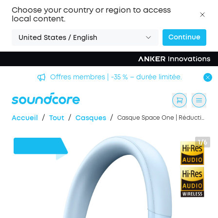
Choose your country or region to access
local content.
Continue
United States / English
Offres membres | -35 % – durée limitée.
/
/
/
Accueil
Tout
Casques
Casque Space One | Réduction du bruit avancée
1/6
23 €
de remise