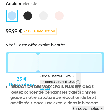
Couleur
Bleu Ciel
99,99 €
23,00 € Réduction
Vite ! Cette offre expire bientôt
Code:
WS24FEFJWB
23 €
Fin dans
3 Jours 13:45:22
Réduction
RÉDUCTION DES VOIX 2 FOIS PLUS EFFICACE
:
Copier
Restez concentré pendant les trajets animés
grâce à notre structure de réduction de bruit
améliorée. Space One excelle dans le blocage
des sons de moyenne à haute fréquence avec
En savoir plus