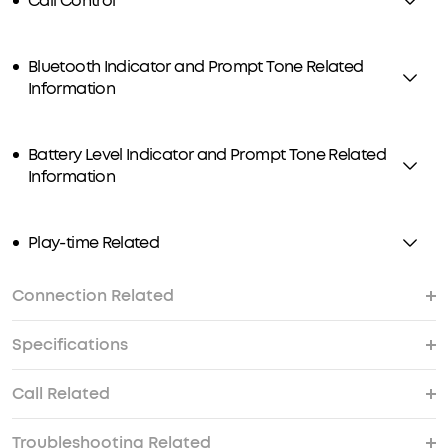
Call Control
Bluetooth Indicator and Prompt Tone Related
Information
Battery Level Indicator and Prompt Tone Related
Information
Play-time Related
Connection Related
Specifications
Bluetooth Connection Related
Multipoint Connection Related
Device Connection Settings
Call Related
Is Space One waterproof and sweatproof?
Troubleshooting Related