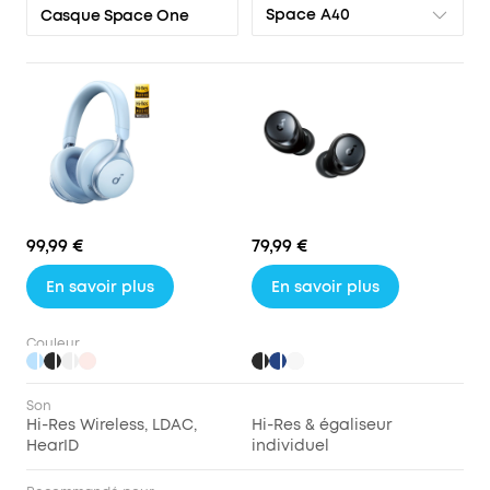
Space A40
Casque Space One
99,99 €
79,99 €
En savoir plus
En savoir plus
Couleur
Son
Hi-Res Wireless, LDAC,
Hi-Res & égaliseur
HearID
individuel