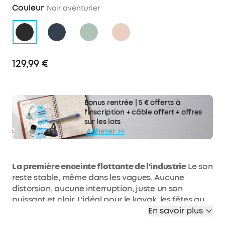
Couleur
Noir aventurier
129,99 €
Bonus rentrée | 5 € offerts à
l'inscription + câble offert + offres
sur les lots
Acheter >>
La première enceinte flottante de l'industrie
Le son
reste stable, même dans les vagues. Aucune
distorsion, aucune interruption, juste un son
puissant et clair. L'idéal pour le kayak, les fêtes au
bord de la piscine et toutes vos aventures
En savoir plus
aquatiques.