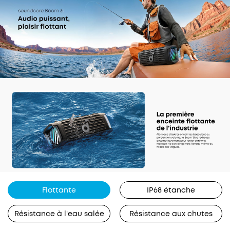
heures
Profitez de 16 heures de musique non-stop
et d'un contrôle complet grâce à l'application.
Cette enceinte est également équipée d'un
amplificateur vocal, d'une alarme d'urgence, d'une
fonction de nettoyage avec basses et d'une
bandoulière amovible pour une utilisation pratique.
Tout ce dont vous avez besoin dans une enceinte
d'extérieur fiable.
Flottante
IP68 étanche
Résistance à l'eau salée
Résistance aux chutes