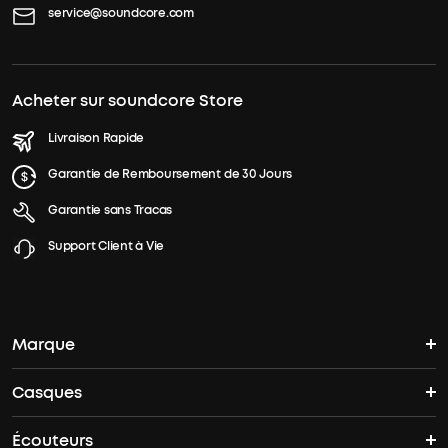
service@soundcore.com
Acheter sur soundcore Store
Livraison Rapide
Garantie de Remboursement de 30 Jours
Garantie sans Tracas
Support Client à Vie
Marque
Casques
L'histoire de soundcore
Écouteurs
Casques Bluetooth
Où acheter