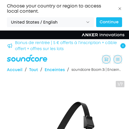
Choose your country or region to access
local content.
Continue
United States / English
Bonus de rentrée | 5 € offerts à l'inscription + câble
offert + offres sur les lots
/
/
/
Accueil
Tout
Enceintes
soundcore Boom 3i | Enceinte Bluetooth étanche
1/7