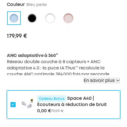
Couleur
Bleu perle
179,99 €
ANC adaptative à 360°
Réseau double couche à 8 capteurs + ANC
adaptative 4.0 : la puce IA Thus™ recalcule la
courbe ANC optimale 384 000 fois par seconde.
Contrairement à une ANC statique qui fixe une
En savoir plus
seule courbe, elle s’adapte en continu et est
particulièrement efficace en cas de bruit
Space A40 |
complexe, par exemple au bureau (claviers, voix,
Cadeau Bonus
Écouteurs à réduction de bruit
ventilation). Un vrai silence, dès que vous portez les
0,00 €
79,99 €
écouteurs. Deux fois plus performants que la
génération précédente.
Clarté des appels certifiée par le Guinness World