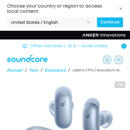
Choose your country or region to access
local content.
Continue
United States / English
Offres membres | -35 % – durée limitée.
/
/
/
Accueil
Tout
Écouteurs
Liberty 5 Pro | écouteurs réduction de bruit, puce lA Thus™, ANC adaptative 360°
1/10