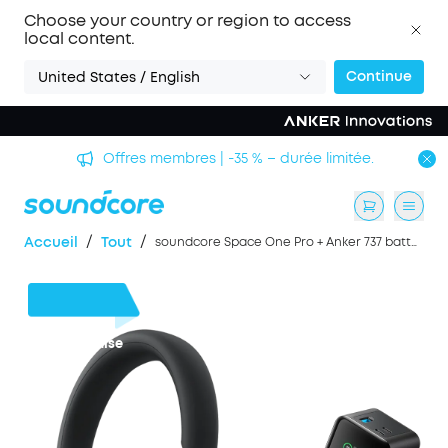
Choose your country or region to access
local content.
Continue
United States / English
Offres membres | -35 % – durée limitée.
/
/
Accueil
Tout
soundcore Space One Pro + Anker 737 batterie externe (GaN Prime,140 W)
102 €
de remise