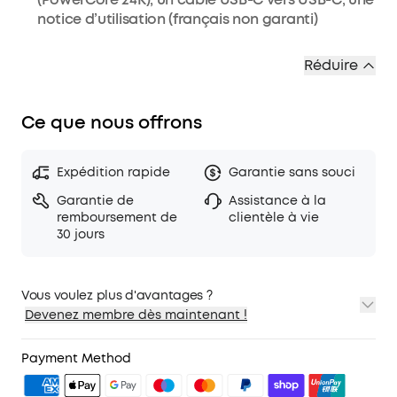
notice d’utilisation (français non garanti)
Réduire
Ce que nous offrons
Expédition rapide
Garantie sans souci
Garantie de
Assistance à la
remboursement de
clientèle à vie
30 jours
Vous voulez plus d'avantages ?
Devenez membre dès maintenant !
1. Expédition prioritaire
2. Prix pour les membres sur certains produits
Payment Method
3. Cadeau d'anniversaire
4. Débloquer des avantages avec soundcoreCredits
En