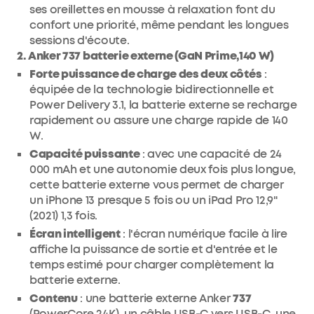
ses oreillettes en mousse à relaxation font du
confort une priorité, même pendant les longues
sessions d'écoute.
2. Anker 737 batterie externe (GaN Prime,140 W)
Forte puissance de charge des deux côtés
:
équipée de la technologie bidirectionnelle et
Power Delivery 3.1, la batterie externe se recharge
rapidement ou assure une charge rapide de 140
W.
Capacité puissante
: avec une capacité de 24
000 mAh et une autonomie deux fois plus longue,
cette batterie externe vous permet de charger
un iPhone 13 presque 5 fois ou un iPad Pro 12,9"
(2021) 1,3 fois.
Écran intelligent
: l'écran numérique facile à lire
affiche la puissance de sortie et d'entrée et le
temps estimé pour charger complètement la
batterie externe.
Contenu
: une batterie externe Anker
737
(PowerCore 24K), un câble USB-C vers USB-C, une