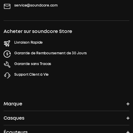
service@soundcore.com
Acheter sur soundcore Store
Livraison Rapide
Garantie de Remboursement de 30 Jours
Garantie sans Tracas
Support Client à Vie
Marque
Casques
L'histoire de soundcore
Écouteurs
Casques Bluetooth