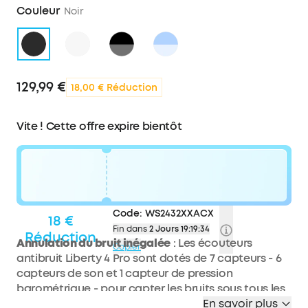
Couleur
Noir
129,99 €
18,00 € Réduction
Vite ! Cette offre expire bientôt
Code:
WS2432XXACX
18 €
Fin dans
2 Jours 19:19:33
Réduction
Annulation du bruit inégalée
: Les écouteurs
Copier
antibruit Liberty 4 Pro sont dotés de 7 capteurs - 6
capteurs de son et 1 capteur de pression
barométrique - pour capter les bruits sous tous les
angles. De l'avion au train, profitez d'un voyage
En savoir plus