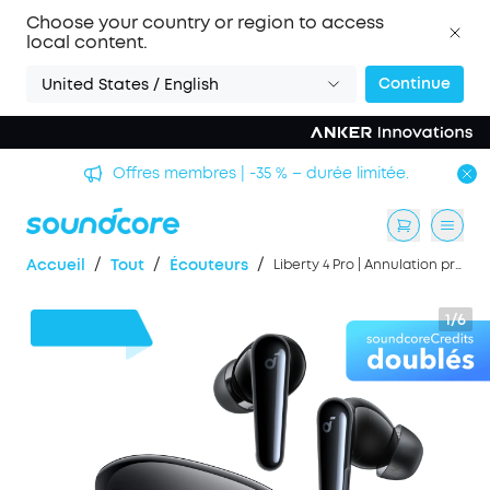
Choose your country or region to access
local content.
Continue
United States / English
Offres membres | -35 % – durée limitée.
/
/
/
Accueil
Tout
Écouteurs
Liberty 4 Pro | Annulation précise du bruit par 7 capteurs
1/6
18 €
de remise