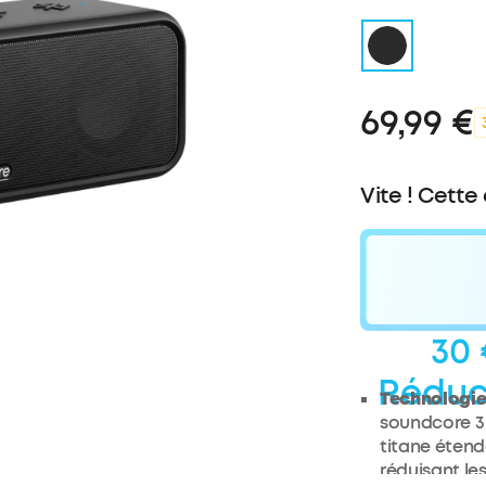
69,99 €
Vite ! Cette
30 
Réduc
Technologie 
soundcore 3 
titane étend
réduisant les