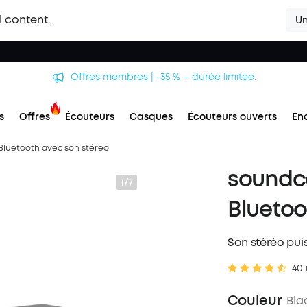
l content.
Un
Offres membres | -35 % – durée limitée.
s
Offres
Écouteurs
Casques
Écouteurs ouverts
En
 Bluetooth avec son stéréo
soundco
1/7
Bluetoo
Son stéréo pui
40 
Couleur
Bla