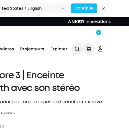
Continue
ited States / English
ceintes
Projecteurs
Explorer
re 3 | Enceinte
th avec son stéréo
ssant pour une expérience d'écoute immersive
Se connecter
reviews
Suivi de commande
ck