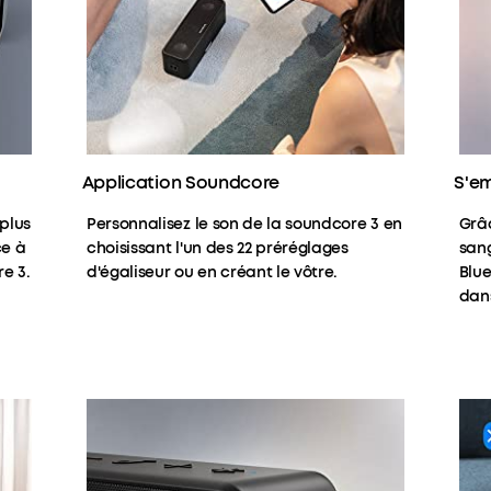
Application Soundcore
S'e
 plus
Personnalisez le son de la soundcore 3 en
Grâ
ce à
choisissant l'un des 22 préréglages
sang
e 3.
d'égaliseur ou en créant le vôtre.
Blu
dans