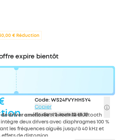
30,00 € Réduction
 offre expire bientôt
€
Code:
WS24FVYHH5Y4
Copier
tion
de driver améliorée :
Fin dans
l'enceinte Bluetooth
2 Jours 22:48:25
intègre deux drivers avec diaphragmes 100 %
ant les fréquences aiguës jusqu'à 40 kHz et
 effets de distorsion.