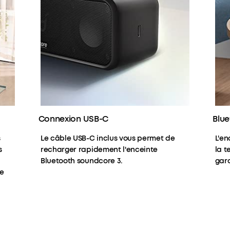
Connexion USB-C
Blue
s
Le câble USB-C inclus vous permet de
L'en
s
recharger rapidement l'enceinte
la t
Bluetooth soundcore 3.
gara
re