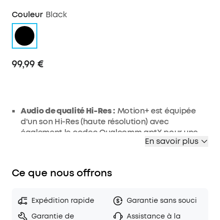
Couleur
Black
99,99 €
Audio de qualité Hi-Res :
Motion+ est équipée
d'un son Hi-Res (haute résolution) avec
également le codec Qualcomm aptX pour une
En savoir plus
connexion Bluetooth fluide sans perte de qualité.
Son puissant et basses intenses :
doté de deux
tweeters à ultra haute fréquence, de woofers en
Ce que nous offrons
néodyme et de radiateurs passifs, l'enceinte
bluetooth remplit chaque coin de la pièce avec
30 W de son riche. Les basses fréquences sont en
Expédition rapide
Garantie sans souci
plus améliorées en temps réel grâce à notre
Garantie de
Assistance à la