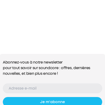
press the BassUp button?
the other end when using Motion+ to make calls?
Abonnez-vous à notre newsletter
pour tout savoir sur soundcore : offres, dernières
nouvelles, et bien plus encore !
Je m'abonne