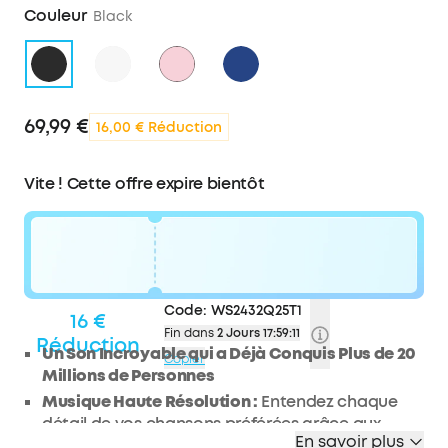
Couleur
Black
69,99 €
16,00 € Réduction
Vite ! Cette offre expire bientôt
Code:
WS2432Q25T1
16 €
Fin dans
2 Jours 17:59:10
Réduction
Un Son Incroyable qui a Déjà Conquis Plus de 20
Copier
Millions de Personnes
Musique Haute Résolution :
Entendez chaque
détail de vos chansons préférées grâce aux
En savoir plus
drivers de 40 mm du Q30. Les diaphragmes en