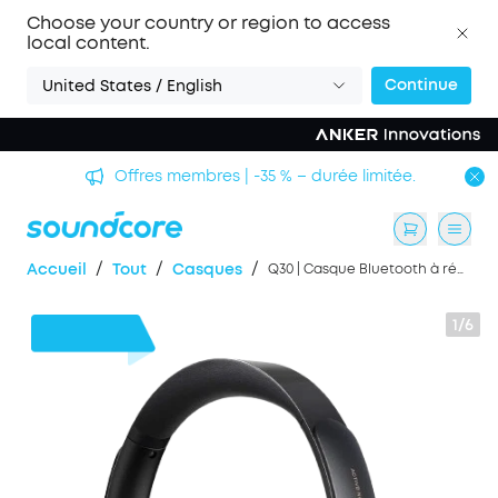
Choose your country or region to access
local content.
Continue
United States / English
Offres membres | -35 % – durée limitée.
/
/
/
Accueil
Tout
Casques
Q30 | Casque Bluetooth à réduction de bruit
1/6
16 €
de remise