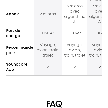
3 micros
2 micros
avec
avec
Appels
2 micros
algorithme
algorith
AI
AI
Port de
USB-C
USB-C
USB-C
charge
Voyage,
Voyage,
Voyage,
Recommandé
avion, train,
avion,
avion,
pour
trajet
train, trajet
train, traj
Soundcore
✔
✔
✔
App
FAQ