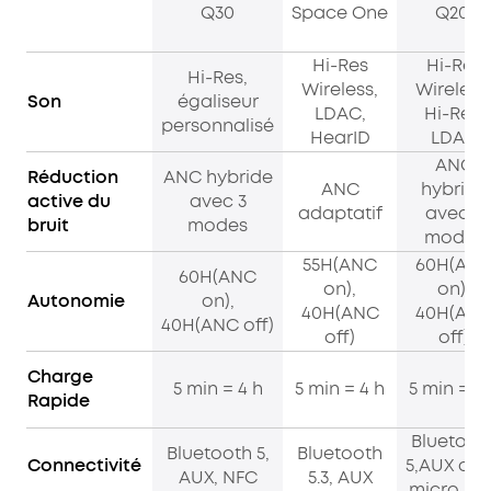
Q30
Space One
Q20i
Hi-Res
Hi-Res
Hi-Res,
Wireless,
Wireless
Son
égaliseur
LDAC,
Hi-Res,
personnalisé
HearID
LDAC
ANC
Réduction
ANC hybride
ANC
hybride
active du
avec 3
adaptatif
avec 3
bruit
modes
modes
55H(ANC
60H(AN
60H(ANC
on),
on),
Autonomie
on),
40H(ANC
40H(AN
40H(ANC off)
off)
off)
Charge
5 min = 4 h
5 min = 4 h
5 min = 4 
Rapide
Bluetoot
Bluetooth 5,
Bluetooth
Connectivité
5,AUX av
AUX, NFC
5.3, AUX
micro,NF