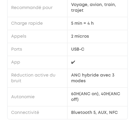
Voyage, avion, train,
Recommandé pour
trajet
Charge rapide
5 min = 4 h
Appels
2 micros
Ports
USB-C
App
✔️
Réduction active du
ANC hybride avec 3
bruit
modes
60H(ANC on), 40H(ANC
Autonomie
off)
Connectivité
Bluetooth 5, AUX, NFC