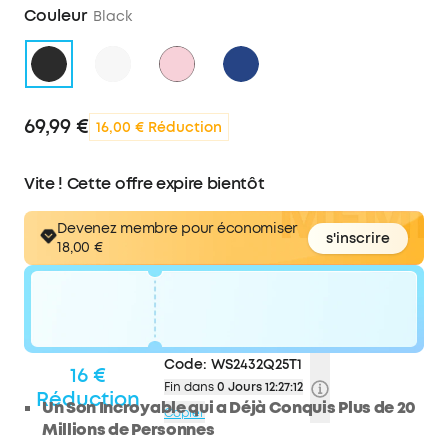
Couleur
Black
69,99 €
16,00 € Réduction
Vite ! Cette offre expire bientôt
Devenez membre pour
économiser
s'inscrire
18,00 €
Code:
WS2432Q25T1
16 €
Fin dans
0 Jours 12:27:12
Réduction
Un Son Incroyable qui a Déjà Conquis Plus de 20
Copier
Millions de Personnes