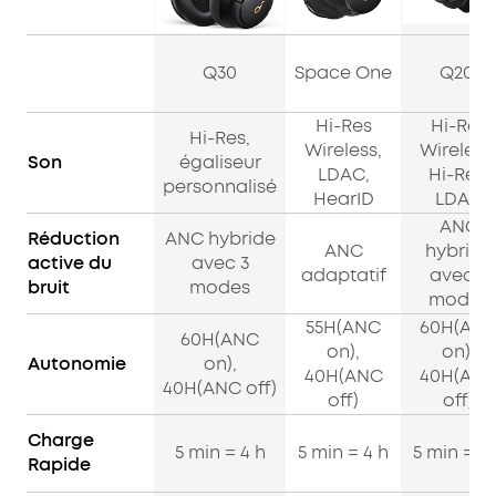
Q30
Space One
Q20i
Hi-Res
Hi-Res
Hi-Res,
Wireless,
Wireless
Son
égaliseur
LDAC,
Hi-Res,
personnalisé
HearID
LDAC
ANC
Réduction
ANC hybride
ANC
hybride
active du
avec 3
adaptatif
avec 3
bruit
modes
modes
55H(ANC
60H(AN
60H(ANC
on),
on),
Autonomie
on),
40H(ANC
40H(AN
40H(ANC off)
off)
off)
Charge
5 min = 4 h
5 min = 4 h
5 min = 4 
Rapide