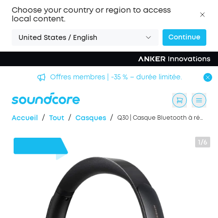
Choose your country or region to access
local content.
Continue
United States / English
Offres membres | -35 % – durée limitée.
/
/
/
Accueil
Tout
Casques
Q30 | Casque Bluetooth à réduction de bruit
1/6
16 €
de remise