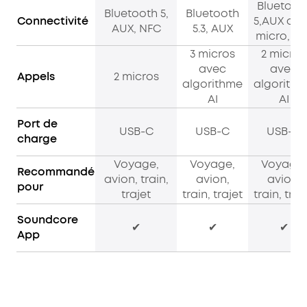
Bluetoot
Bluetooth 5,
Bluetooth
Connectivité
5,AUX av
AUX, NFC
5.3, AUX
micro,NF
3 micros
2 micros
avec
avec
Appels
2 micros
algorithme
algorith
AI
AI
Port de
USB-C
USB-C
USB-C
charge
Voyage,
Voyage,
Voyage,
Recommandé
avion, train,
avion,
avion,
pour
trajet
train, trajet
train, traj
Soundcore
✔
✔
✔
App