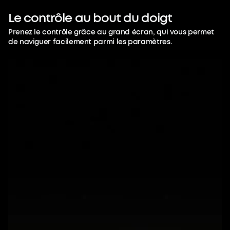
Mémorisez.
Le
contrôle
au
bout
du
doigt
Prenez le contrôle grâce au grand écran, qui vous permet
Pendant vos réunions, vous n'avez plus
de naviguer facilement parmi les paramètres.
besoin de choisir entre la prise de notes
et la compréhension. L'IA s'occupe de la
mémoire et libère vos capacités
mentales.