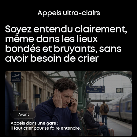
Parlez librement.
Soyez entendu
Appels
ultra-clairs
clairement.
Soyez
entendu
clairement,
Quand votre interlocuteur vous dit «je
même
dans
les
lieux
ne vous entends pas »,
bondés
et
bruyants,
sans
cela ne brise pas seulement la
avoir
besoin
de
crier
conversation :
votre image professionnelle en souffre
également.
La technologie doit garantir une clarté
absolue, dans toutes les situations.