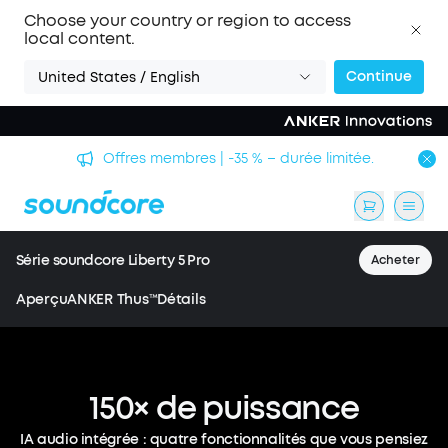
Choose your country or region to access
local content.
Continue
United States / English
Offres membres | -35 % – durée limitée.
Série soundcore Liberty 5 Pro
Acheter
Aperçu
ANKER Thus™
Détails
150×
de
puissance
Liberty 5 Pro / Liberty 5 Pro Max
Les écouteurs les plus
IA audio intégrée : quatre fonctionnalités que vous pensiez