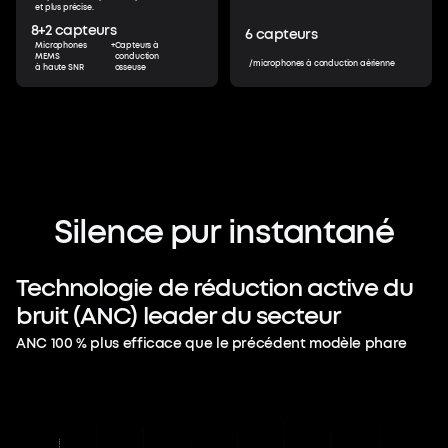
et plus précise.
8+2
capteurs
6
capteurs
Microphones
+
Capteurs à
MEMS
conduction
/microphones à conduction aérienne
à haute SNR
osseuse
Au-delà du silence.
Protégez votre
Silence
pur
instantané
concentration.
Technologie
de
réduction
active
du
Faire taire le monde, ce n'est que la
bruit
(ANC)
leader
du
secteur
première étape. Plongez dans un son
ANC 100 % plus efficace que le précédent modèle phare
adapté à votre audition, et contrôlez
tous les paramètres avec votre voix. Une
attention toujours fluide et qui ne
manque rien.