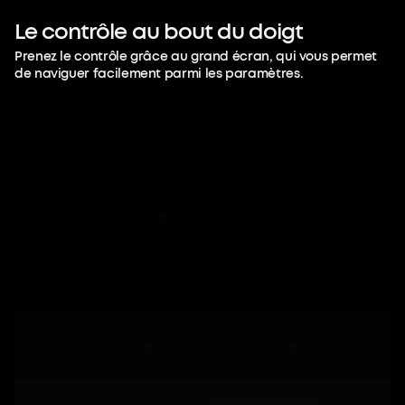
Mémorisez.
Le
contrôle
au
bout
du
doigt
Prenez le contrôle grâce au grand écran, qui vous permet
Pendant vos réunions, vous n'avez plus
de naviguer facilement parmi les paramètres.
besoin de choisir entre la prise de notes
et la compréhension. L'IA s'occupe de la
mémoire et libère vos capacités
mentales.