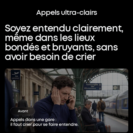
Parlez librement.
Soyez entendu
Appels
ultra-clairs
clairement.
Soyez
entendu
clairement,
Quand votre interlocuteur vous dit «je
même
dans
les
lieux
ne vous entends pas »,
bondés
et
bruyants,
sans
cela ne brise pas seulement la
avoir
besoin
de
crier
conversation :
votre image professionnelle en souffre
également.
La technologie doit garantir une clarté
absolue, dans toutes les situations.