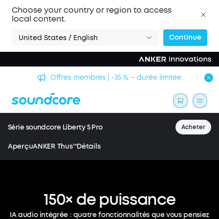
Choose your country or region to access
local content.
Continue
United States / English
Offres membres | -35 % – durée limitée.
Série soundcore Liberty 5 Pro
Acheter
Aperçu
ANKER Thus™
Détails
150×
de
puissance
Liberty 5 Pro / Liberty 5 Pro Max
Les écouteurs les plus
IA audio intégrée : quatre fonctionnalités que vous pensiez