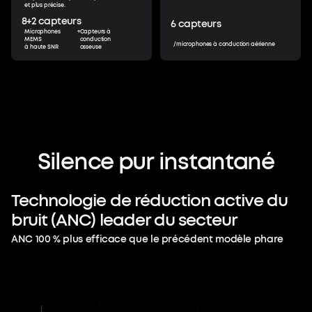
et plus précise.
8+2
capteurs
6
capteurs
Microphones
+
Capteurs à
MEMS
conduction
/microphones à conduction aérienne
à haute SNR
osseuse
Au-delà du silence.
Protégez votre
Silence
pur
instantané
concentration.
Technologie
de
réduction
active
du
Faire taire le monde, ce n'est que la
bruit
(ANC)
leader
du
secteur
première étape. Plongez dans un son
ANC 100 % plus efficace que le précédent modèle phare
adapté à votre audition, et contrôlez
tous les paramètres avec votre voix. Une
attention toujours fluide et qui ne
manque rien.