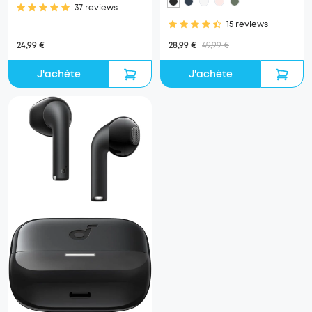
37 reviews
15 reviews
24,99 €
28,99 €
49,99 €
J'achète
J'achète