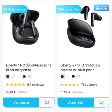
24 €
de remise
18 €
de remise
Liberty 4 NC | Écouteurs sans
Liberty 4 Pro | Annulation
fil haute qualité
précise du bruit par 7
capteurs
189 reviews
78 reviews
55,99 €
79,99 €
111,99 €
129,99 €
J'achète
J'achète