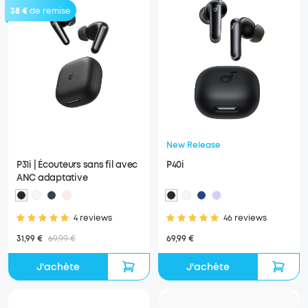
38 €
de remise
New Release
P31i | Écouteurs sans fil avec
P40i
ANC adaptative
4 reviews
46 reviews
31,99 €
69,99 €
69,99 €
J'achète
J'achète