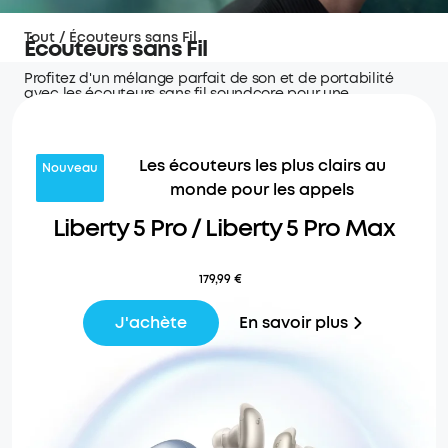
Tout
/
Écouteurs sans Fil
Écouteurs sans Fil
Profitez d'un mélange parfait de son et de portabilité
avec les écouteurs sans fil soundcore pour une
connectivité transparente et des heures de son
ininterrompu.
Les écouteurs les plus clairs au
Nouveau
monde pour les appels
Liberty 5 Pro / Liberty 5 Pro Max
179,99 €
En savoir plus
J'achète