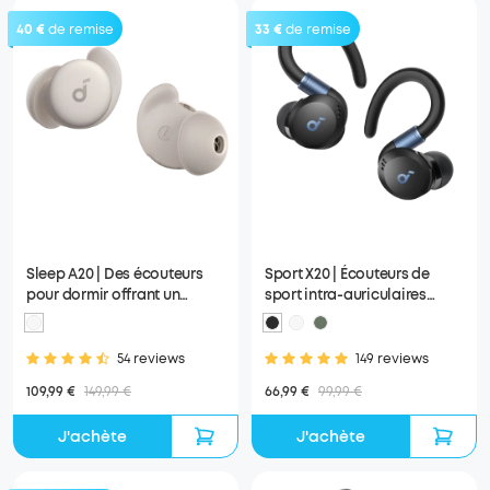
40 €
de remise
33 €
de remise
Sleep A20 | Des écouteurs
Sport X20 | Écouteurs de
pour dormir offrant un
sport intra-auriculaires
confort inégalé
confortables avec contour
d'oreille
54 reviews
149 reviews
109,99 €
149,99 €
66,99 €
99,99 €
J'achète
J'achète