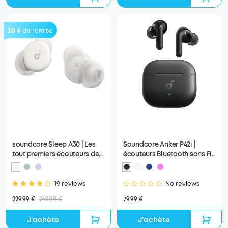
20 €
de remise
soundcore Sleep A30 | Les
Soundcore Anker P42i |
tout premiers écouteurs de
écouteurs Bluetooth sans Fil
sommeil Smart ANC
avec ANC adaptative
19 reviews
No reviews
229,99 €
249,99 €
79,99 €
J'achète
J'achète