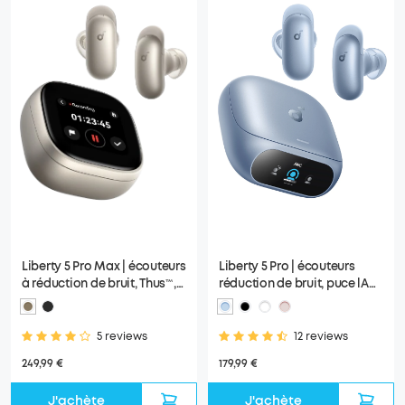
Liberty 5 Pro | écouteurs
Liberty 5 Pro Max | écouteurs
réduction de bruit, puce lA
à réduction de bruit, Thus™,
Thus™, ANC adaptative 360°
appels clairs, prise de notes
IA
12 reviews
5 reviews
179,99 €
249,99 €
J'achète
J'achète