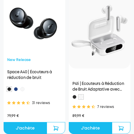
New Release
Space A40 | Écouteurs à
réduction de bruit
P41i | Écouteurs à Réduction
de Bruit Adaptative avec
Chargeur de Téléphone
31 reviews
7 reviews
79,99 €
89,99 €
J'achète
J'achète