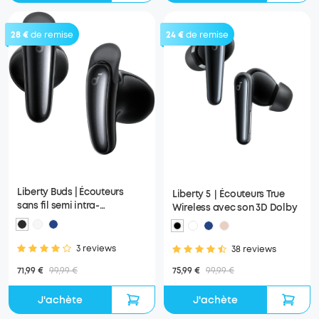
28 €
de remise
24 €
de remise
Liberty Buds | Écouteurs
Liberty 5｜Écouteurs True
sans fil semi intra-
Wireless avec son 3D Dolby
auriculaires avec ANC
3 reviews
38 reviews
71,99 €
99,99 €
75,99 €
99,99 €
J'achète
J'achète