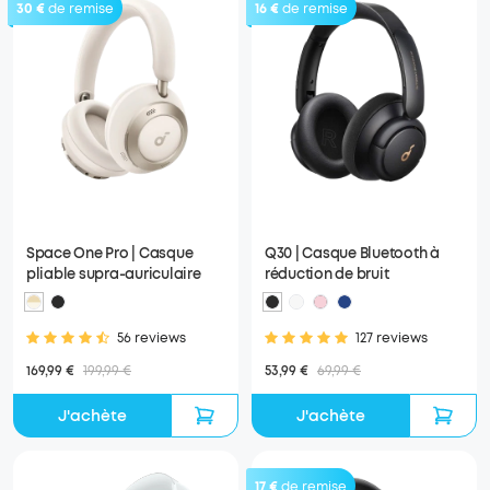
30 €
de remise
16 €
de remise
Space One Pro | Casque
Q30 | Casque Bluetooth à
pliable supra-auriculaire
réduction de bruit
56 reviews
127 reviews
169,99 €
199,99 €
53,99 €
69,99 €
J'achète
J'achète
17 €
de remise