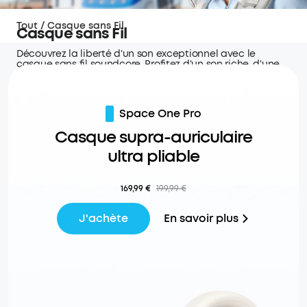
Tout
/
Casque sans Fil
Casque sans Fil
Découvrez la liberté d'un son exceptionnel avec le
casque sans fil soundcore. Profitez d'un son riche, d'une
annulation du bruit avancée et d'un confort ultime.
Space One Pro
Casque supra-auriculaire
ultra pliable
169,99 €
199,99 €
En savoir plus
J'achète