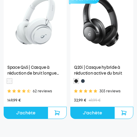
Space Q45 | Casque à
Q20i | Casque hybride à
réduction de bruit longue
réduction active du bruit
durée
62 reviews
303 reviews
149,99 €
32,99 €
49,99 €
J'achète
J'achète