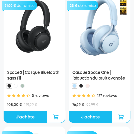
21,99 €
de remise
23 €
de remise
Space 2 | Casque Bluetooth
Casque Space One |
sans Fil
Réduction du bruit avancée
5 reviews
137 reviews
108,00 €
129,99 €
76,99 €
99,99 €
J'achète
J'achète