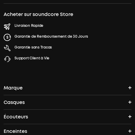
Acheter sur soundcore Store
Livraison Rapide
Garantie de Remboursement de 30 Jours
Garantie sans Tracas
Support Client à Vie
Marque
Casques
L'histoire de soundcore
Écouteurs
Casques Bluetooth
Où acheter
Enceintes
Écouteurs sans fil
Casques Antibruit
Offres groupées