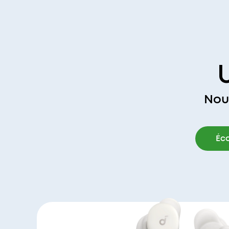
Nou
Éc