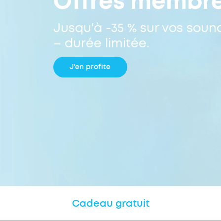
Offres membr
Jusqu'à -35 % sur vos soun
– durée limitée.
J'en profite
Cadeau gratuit