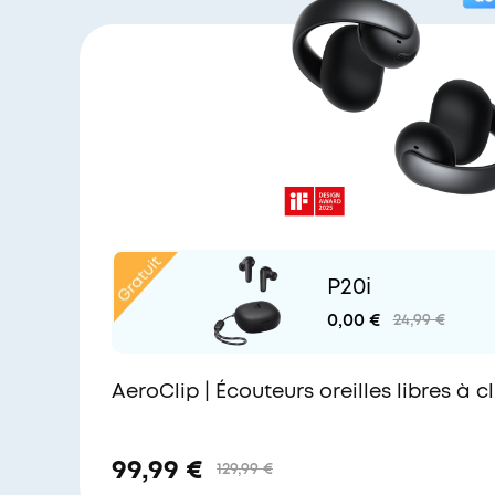
P20i
0,00 €
24,99 €
AeroClip | Écouteurs oreilles libres à cl
99,99 €
129,99 €