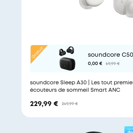
soundcore C50i 
p flexbiles et 
0,00 €
69,99 €
soundcore Sleep A30 | Les tout premie
écouteurs de sommeil Smart ANC
229,99 €
249,99 €