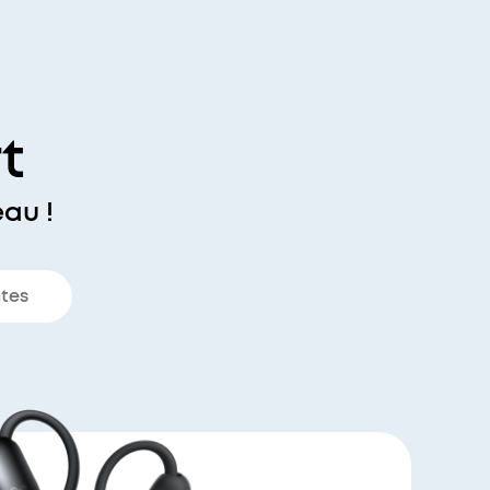
t
au !
ntes