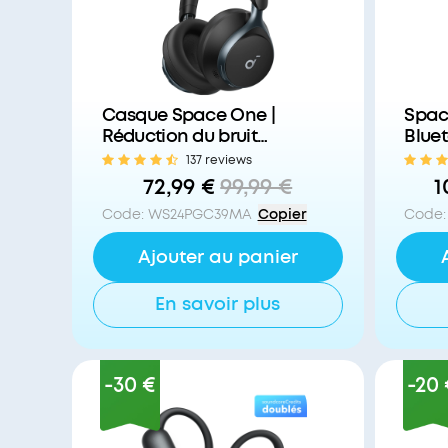
Casque Space One |
Spac
Réduction du bruit
Bluet
avancée
137 reviews
72,99 €
99,99 €
1
Code
:
WS24PGC39MA
Copier
Code
:
Ajouter au panier
En savoir plus
-30 €
-20 