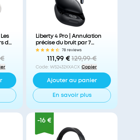
 Les
Liberty 4 Pro | Annulation
rs de
précise du bruit par 7
capteurs
78 reviews
 €
111,99 €
129,99 €
ier
Code
:
WS2432XXACX
Copier
r
Ajouter au panier
En savoir plus
-16 €