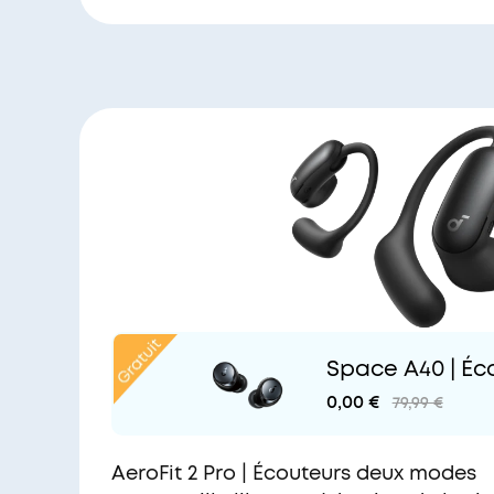
Space A40 | Éc
tion de bruit
0,00 €
79,99 €
AeroFit 2 Pro | Écouteurs deux modes