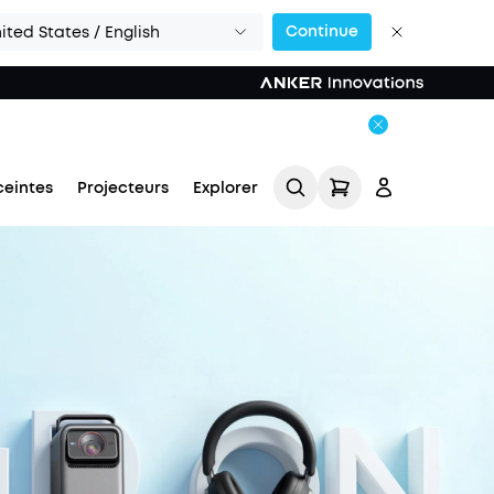
Continue
ited States / English
ceintes
Projecteurs
Explorer
Se connecter
Suivi de commande