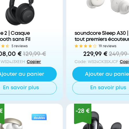
e 2 | Casque
soundcore Sleep A30 |
ooth sans Fil
tout premiers écouteu
sommeil Smart ANC
5 reviews
19 reviews
08,00 €
129,99 €
229,99 €
249,99
WS24J3XEEH
Copier
Code
:
WS24CK3SXJCF
Cop
Ajouter au panier
Ajouter au panie
En savoir plus
En savoir plus
€
-28 €