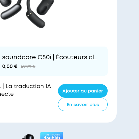
soundcore C50i | Écouteurs cli
p flexbiles et confortables
0,00 €
69,99 €
A | La traduction IA
Ajouter au panier
necté
En savoir plus