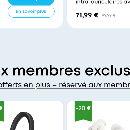
intra-auriculaires 
En savoir plus
71,99 €
99,99 €
ix membres exclus
offerts en plus – réservé aux membr
€
-20 €