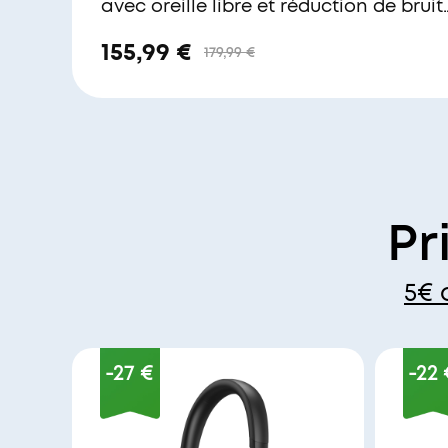
avec oreille libre et réduction de bruit
active
155,99 €
179,99 €
Pr
5€ 
-27 €
-22 