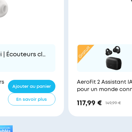
| Écouteurs cli
confortables
rs
AeroFit 2 Assistant I
Ajouter au panier
pour un monde con
En savoir plus
117,99 €
149,99 €