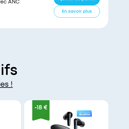
avec ANC
En savoir plus
ifs
es !
-18 €