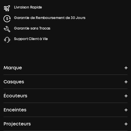
Livraison Rapide
Garantie de Remboursement de 30 Jours
Garantie sans Tracas
Support Client à Vie
Marque
Casques
L'histoire de soundcore
Écouteurs
Casques Bluetooth
Où acheter
Enceintes
Écouteurs sans fil
Casques Antibruit
Offres groupées
Projecteurs
Enceintes Bluetooth
Liberty 5 Pro Max
Space 2
soundcore Care