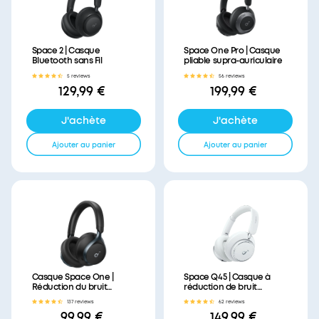
Space 2 | Casque
Space One Pro | Casque
Bluetooth sans Fil
pliable supra-auriculaire
5 reviews
56 reviews
129,99 €
199,99 €
J'achète
J'achète
Ajouter au panier
Ajouter au panier
Casque Space One |
Space Q45 | Casque à
Réduction du bruit
réduction de bruit
avancée
longue durée
137 reviews
62 reviews
99,99 €
149,99 €