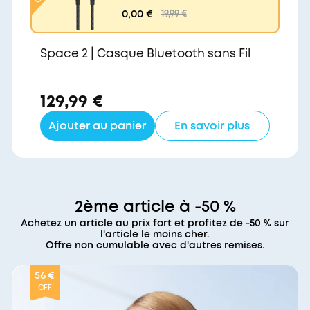
rs USB-C (240 W, upcy
0,00 €
19,99 €
clé et tressé)
Space 2 | Casque Bluetooth sans Fil
129,99 €
Ajouter au panier
En savoir plus
2ème article à -50 %
Achetez un article au prix fort et profitez de -50 % sur
l'article le moins cher.
Offre non cumulable avec d'autres remises.
56 €
OFF