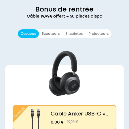
Bonus de rentrée
Câble 19,99€ offert – 50 pièces dispo
Casques
Écouteurs
Enceintes
Projecteurs
Câble Anker USB-C ve
rs USB-C (240 W, upcy
0,00 €
19,99 €
clé et tressé)