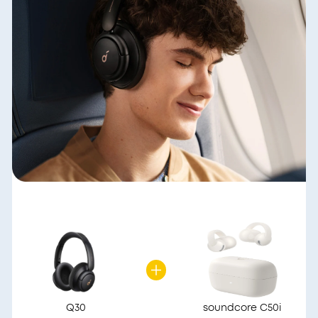
Q30
soundcore C50i