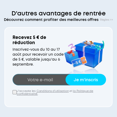
D'autres avantages de rentrée
Découvrez comment profiter des meilleures offres
Règles >>
Recevez 5 € de
réduction
Inscrivez-vous du 10 au 17
août pour recevoir un code
de 5 €, valable jusqu'au 6
septembre.
Je m'inscris
J'accepte les
Conditions d'utilisation
et
la Politique de
confidentialité.
.