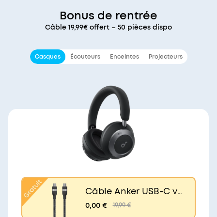
Bonus de rentrée
Câble 19,99€ offert – 50 pièces dispo
Casques
Écouteurs
Enceintes
Projecteurs
Câble Anker USB-C ve
rs USB-C (240 W, upcy
0,00 €
19,99 €
clé et tressé)