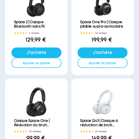
Space 2 | Casque
Space One Pro | Casque
Bluetooth sans Fil
pliable supra-auriculaire
5 reviews
56 reviews
129,99 €
199,99 €
J'achète
J'achète
Ajouter au panier
Ajouter au panier
Casque Space One |
Space Q45 | Casque à
Réduction du bruit
réduction de bruit
avancée
longue durée
137 reviews
62 reviews
99,99 €
149,99 €