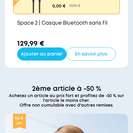
rs USB-C (240 W, upcy
0,00 €
19,99 €
clé et tressé)
Space 2 | Casque Bluetooth sans Fil
129,99 €
Ajouter au panier
En savoir plus
2ème article à -50 %
Achetez un article au prix fort et profitez de -50 % sur
l'article le moins cher.
Offre non cumulable avec d'autres remises.
56 €
OFF