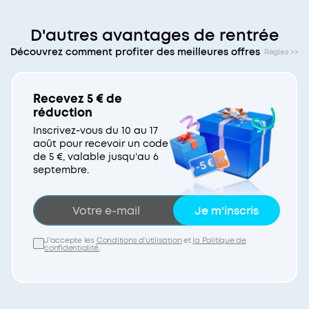
D'autres avantages de rentrée
Découvrez comment profiter des meilleures offres
Règles >>
Recevez 5 € de
réduction
Inscrivez-vous du 10 au 17
août pour recevoir un code
de 5 €, valable jusqu'au 6
septembre.
Je m'inscris
J'accepte les
Conditions d'utilisation
et
la Politique de
confidentialité.
.