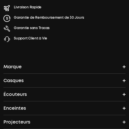
Livraison Rapide
Garantie de Remboursement de 30 Jours
Garantie sans Tracas
Support Client à Vie
Marque
Casques
L'histoire de soundcore
Écouteurs
Casques Bluetooth
Où acheter
Enceintes
Écouteurs sans fil
Casques Antibruit
Offres groupées
Projecteurs
Enceintes Bluetooth
Liberty 5 Pro Max
Space 2
soundcore Care