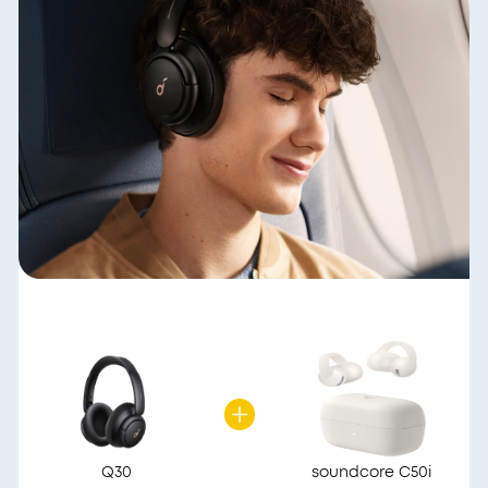
Q30
soundcore C50i