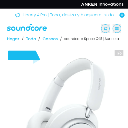
rmir
Liberty 4 Pro | Toca, desliza y bloquea el ruido
/
/
/
Hogar
Todo
Cascos
soundcore Space Q45 | Auriculares con cancelación de ruido de larga duración
1/6
65 €
Dto.