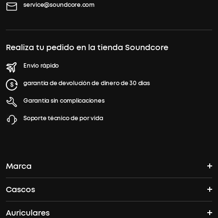
service@soundcore.com
Realiza tu pedido en la tienda Soundcore
Envío rápido
garantía de devolución de dinero de 30 días
Garantía sin complicaciones
Soporte técnico de por vida
Marca
Cascos
La historia del soundcore
Auriculares
Cascos Bluetooth
¿Dónde puedo encontrar soundcore?