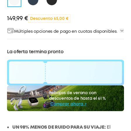
149,99 €
Descuento 65,00 €
Múltiples opciones de pago en cuotas disponibles.
La oferta termina pronto
código:
WS24G5OOSA6Z
65 €
Rebajas de verano con
La oferta termina pronto.
Descuento
descuentos de hasta el 61 %
COPIAR
Comprar ahora >
UN 98% MENOS DE RUIDO PARA SU VIAJE:
El