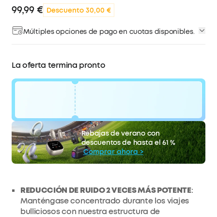
99,99 €
Descuento 30,00 €
Múltiples opciones de pago en cuotas disponibles.
La oferta termina pronto
código:
WS24TBPR0LF3
30 €
Rebajas de verano con
La oferta termina pronto.
Descuento
descuentos de hasta el 61 %
COPIAR
Comprar ahora >
REDUCCIÓN DE RUIDO 2 VECES MÁS POTENTE
:
Manténgase concentrado durante los viajes
bulliciosos con nuestra estructura de