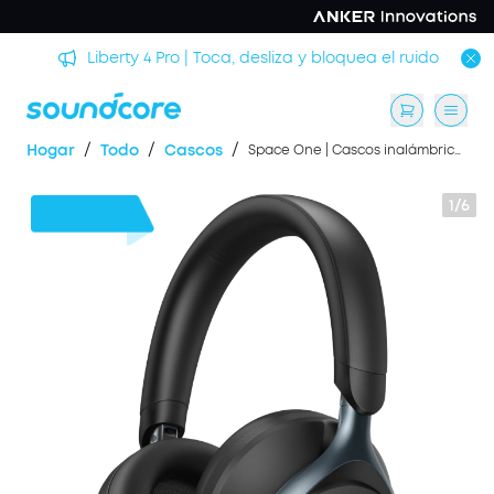
rmir
Liberty 4 Pro | Toca, desliza y bloquea el ruido
/
/
/
Hogar
Todo
Cascos
Space One | Cascos inalámbricos para para viajes y desplazamientos
1/6
30 €
Dto.