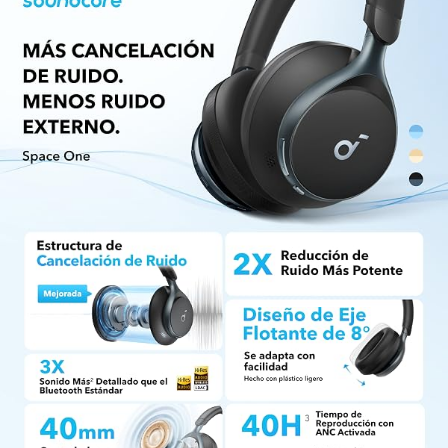
resolución, con 3 veces más detalles que los
códecs Bluetooth estándar para poder
escuchar cada detalle sin cables que molesten.
40 HORAS DE TIEMPO DE REPRODUCCIÓN CON
ANC
: Disfruta de viajes maravillosos con 40
horas de tiempo de reproducción con ANC
activada. 55 horas de música continua con ANC
desactivada garantiza entretenimiento ilimitado
sin problemas de batería.
DISEÑADOS PARA OFRECER COMODIDAD Y
ESTILO
: Las orejeras giratorias de 8°,
elegantemente diseñadas, se adaptan
fácilmente a los contornos de cualquier cabeza
y una suave diadema integrada distribuye
uniformemente la presión para un uso natural
prolongado.