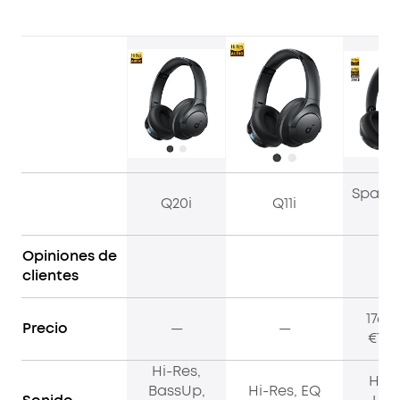
Space
Q20i
Q11i
Pr
Opiniones de
clientes
176,3
Precio
—
—
€176
Hi-Res,
Hi-R
BassUp,
Hi-Res, EQ