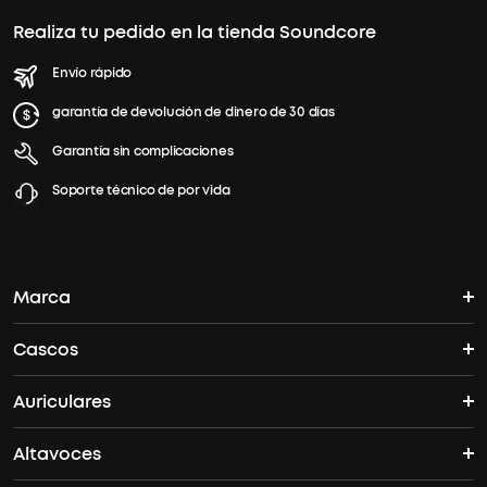
Realiza tu pedido en la tienda Soundcore
Envío rápido
garantía de devolución de dinero de 30 días
Garantía sin complicaciones
Soporte técnico de por vida
Marca
Cascos
La historia del soundcore
Auriculares
Cascos Bluetooth
¿Dónde puedo encontrar soundcore?
Altavoces
Auriculares True Wireles
Cascos ANC