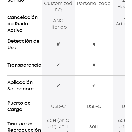
Sonido
,LDA
Customized
Personalizado
HearID
EQ
Cancelación
AN
ANC
de Ruido
-
Adapta
Híbrido
Activa
3.
Detección de
✘
✘
✔
Uso
Transparencia
✔
✘
✔
Aplicación
✔
✔
✔
Soundcore
Puerto de
USB-C
USB-C
USB
Carga
60H (ANC
60H (
Tiempo de
off), 40H
60H
off),
Reproducción