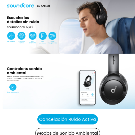
Tanto si está trabajando en su portátil como si
necesita atender una llamada telefónica, el
audio se reproducirá automáticamente desde el
dispositivo que necesita escuchar.
APLICACIÓN PARA LA PERSONALIZACIÓN DEL
ECUALIZADOR
: descargue la aplicación
soundcore para adaptar el sonido usando el
ecualizador personalizable, con 22 opciones
predeterminadas, o ajústelo usted mismo.
También puede cambiar entre 3 modos: ANC,
Normal y Transparencia, y relajarse con el ruido
blanco.
Cancelación Ruido Activa
Modos de Sonido Ambiental