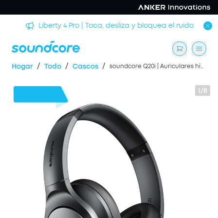
rmir
Liberty 4 Pro | Toca, desliza y bloquea el ruido
/
/
/
Hogar
Todo
Cascos
soundcore Q20i | Auriculares híbridos con cancelación activa de ruido
1/8
12 €
Dto.