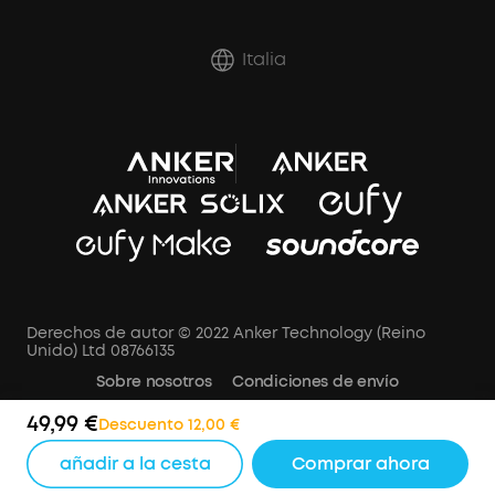
Italia
Derechos de autor © 2022 Anker Technology (Reino
Unido) Ltd 08766135
Sobre nosotros
Condiciones de envío
Política de cancelación
AVISO DE PRIVACIDAD
49,99 €
Descuento 12,00 €
Términos de Uso
Aviso de cookies
añadir a la cesta
Comprar ahora
Configuración de cookies
Aviso Datos