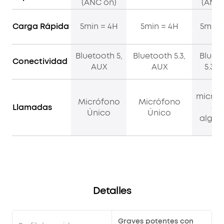
(ANC on)
(ANC 
Carga Rápida
5min = 4H
5min = 4H
5min 
Bluetooth 5,
Bluetooth 5.3,
Bluet
Conectividad
AUX
AUX
5.3, 
4
micróf
Micrófono
Micrófono
Llamadas
co
Único
Único
algor
IA
Detalles
Graves potentes con