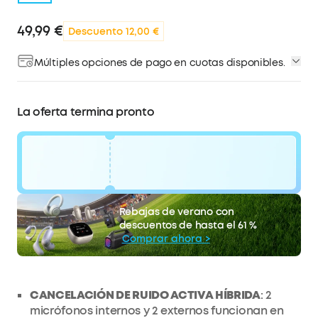
49,99 €
Descuento 12,00 €
Múltiples opciones de pago en cuotas disponibles.
La oferta termina pronto
código:
WS24MY252VOG
12 €
Rebajas de verano con
La oferta termina pronto.
Descuento
descuentos de hasta el 61 %
COPIAR
Comprar ahora >
CANCELACIÓN DE RUIDO ACTIVA HÍBRIDA
: 2
micrófonos internos y 2 externos funcionan en