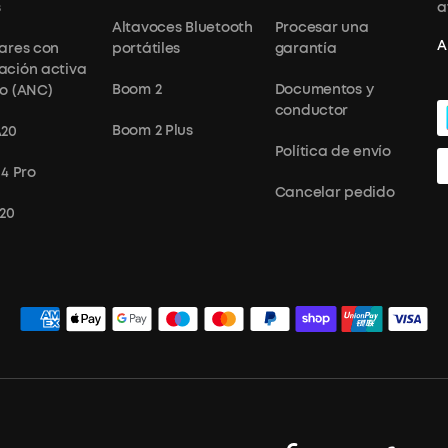
s
a
Altavoces Bluetooth
Procesar una
A
lares con
portátiles
garantía
ación activa
Boom 2
Documentos y
do (ANC)
conductor
Boom 2 Plus
A20
Política de envío
 4 Pro
Cancelar pedido
X20