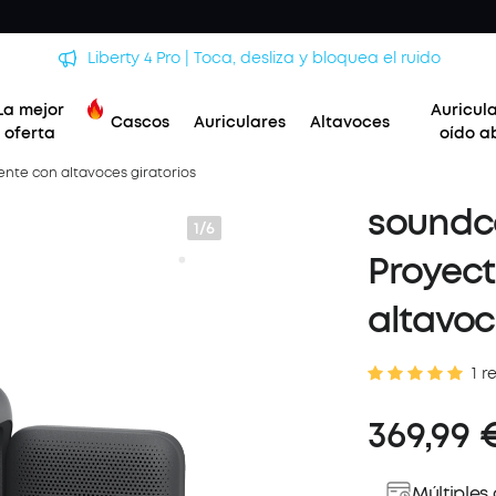
Liberty 4 Pro | Toca, desliza y bloquea el ruido
La mejor
Auricul
Cascos
Auriculares
Altavoces
oferta
oído a
gente con altavoces giratorios
soundco
1/6
Proyect
altavoc
1 r
369,99 
Múltiples