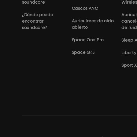
soundcore
Wirele
Cascos ANC
¿Dónde puedo
Auricu
Auriculares de oído
encontrar
cancel
abierto
soundcore?
de rui
Space One Pro
Sleep 
Space Q45
Liberty
Sport 