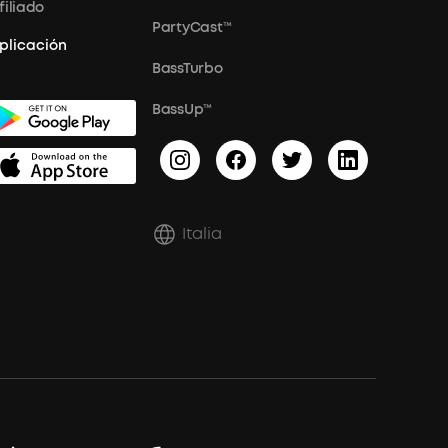
filiado
PartyCast™
plicación
BassTurbo
BassUp™
Italia