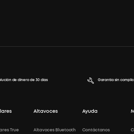
lución de dinero de 30 días
Garantía sin compli
lares
Altavoces
Ayuda
ares True
Altavoces Bluetooth
Contáctanos
C