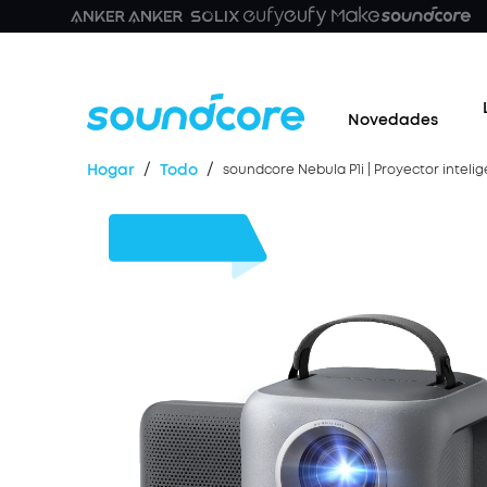
Novedades
/
/
Hogar
Todo
soundcore Nebula P1i | Proyector inteli
20 €
Dto.