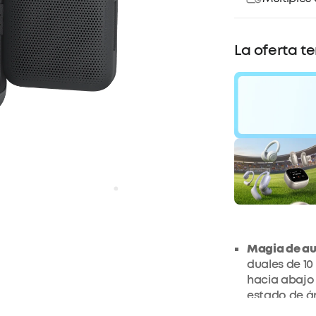
La oferta t
20
Descu
Magia de aud
duales de 10
hacia abajo
estado de án
escena.