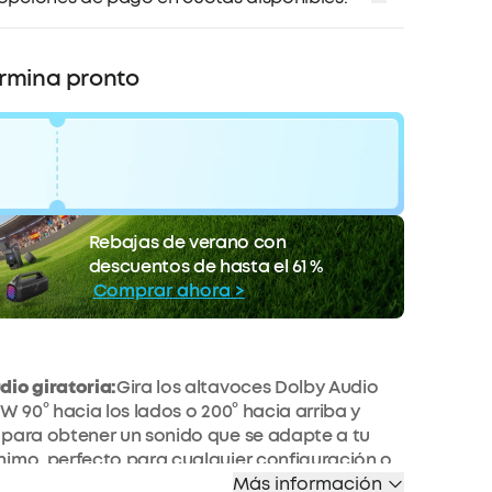
ermina pronto
 €
código:
WS24NV0K62WA
Rebajas de verano con
COPIAR
ento
descuentos de hasta el 61 %
La oferta termina pronto.
Comprar ahora >
io giratoria:
Gira los altavoces Dolby Audio
 W 90° hacia los lados o 200° hacia arriba y
 para obtener un sonido que se adapte a tu
imo, perfecto para cualquier configuración o
Más información