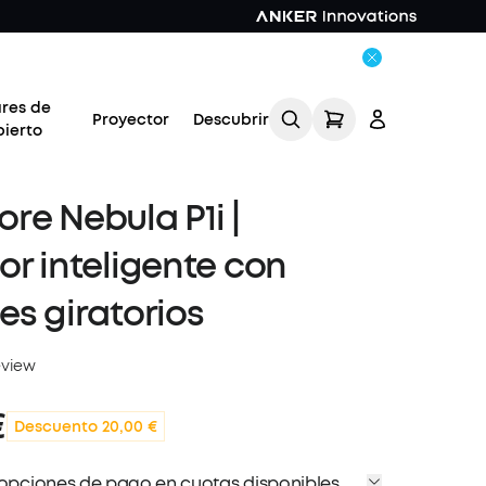
ares de
Proyector
Descubrir
bierto
re Nebula P1i |
or inteligente con
es giratorios
Acceso
eview
Rastrear mi pedido
€
Descuento 20,00 €
 opciones de pago en cuotas disponibles.