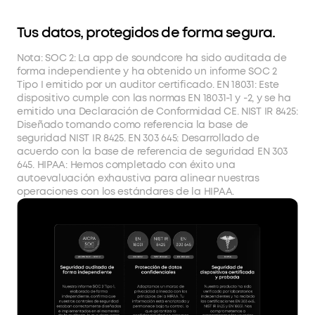
Tus datos, protegidos de forma segura.
Nota: SOC 2: La app de soundcore ha sido auditada de
forma independiente y ha obtenido un informe SOC 2
Tipo I emitido por un auditor certificado. EN 18031: Este
dispositivo cumple con las normas EN 18031-1 y -2, y se ha
emitido una Declaración de Conformidad CE. NIST IR 8425:
Diseñado tomando como referencia la base de
seguridad NIST IR 8425. EN 303 645: Desarrollado de
acuerdo con la base de referencia de seguridad EN 303
645. HIPAA: Hemos completado con éxito una
autoevaluación exhaustiva para alinear nuestras
operaciones con los estándares de la HIPAA.