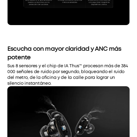
Escucha con mayor claridad y ANC más
potente
Sus 8 sensores y el chip de IA Thus™ procesan más de 384
000 señales de ruido por segundo, bloqueando el ruido
del metro, de la oficina y de la calle para lograr un
silencio instantáneo.