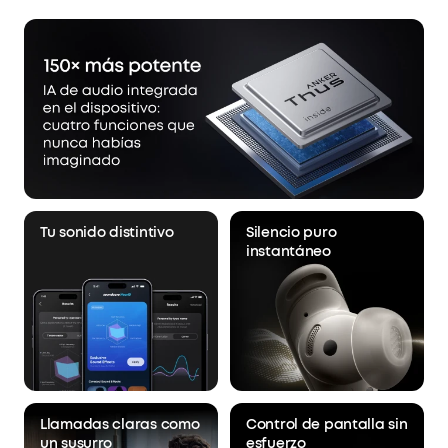
chip de IA Thus™, los auriculares procesan más
de 384 000 señales de ruido por segundo,
aislándote del ruido.
Tu sonido personalizado:
HearID 5.0, con
ecualizador personalizado y un optimizador de
audio con IA, te ofrece un sonido ajustado con
precisión a tus oídos. Se acabaron las
limitaciones del audio genérico y estándar.
Tu sonido distintivo
Silencio puro
instantáneo
Llamadas claras como
Control de pantalla sin
un susurro
esfuerzo