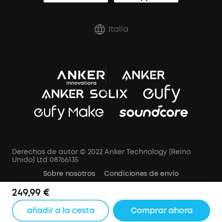
Italia
Derechos de autor © 2022 Anker Technology (Reino
Unido) Ltd 08766135
Sobre nosotros
Condiciones de envío
Política de cancelación
AVISO DE PRIVACIDAD
249,99 €
Términos de Uso
Aviso de cookies
añadir a la cesta
Comprar ahora
Configuración de cookies
Aviso Datos