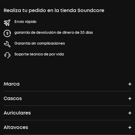
Realiza tu pedido en la tienda Soundcore
Envío rápido
garantía de devolución de dinero de 30 días
Garantía sin complicaciones
Soporte técnico de por vida
Marca
Cascos
La historia del soundcore
Auriculares
Cascos Bluetooth
¿Dónde puedo encontrar soundcore?
Altavoces
Auriculares True Wireles
Cascos ANC