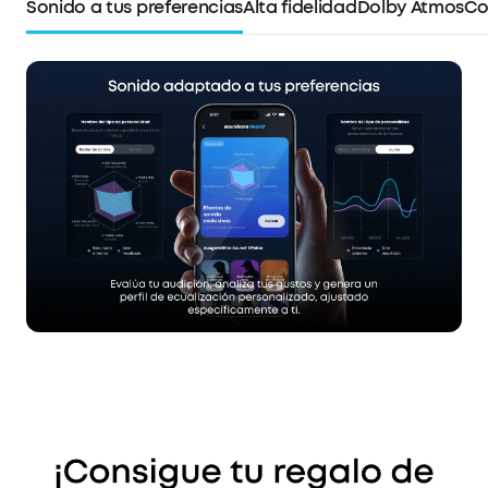
Sonido a tus preferencias
Alta fidelidad
Dolby Atmos
Co