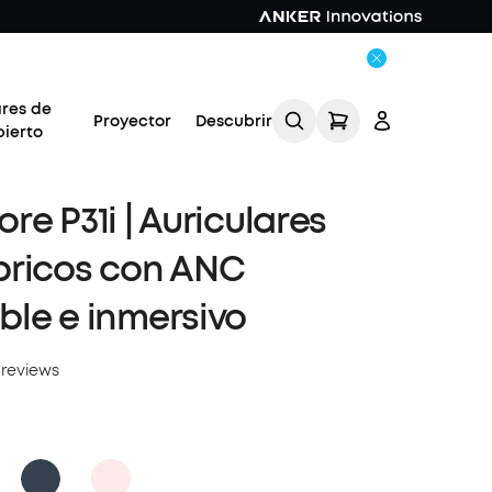
ares de
Proyector
Descubrir
bierto
re P31i | Auriculares
bricos con ANC
le e inmersivo
Acceso
 reviews
Rastrear mi pedido