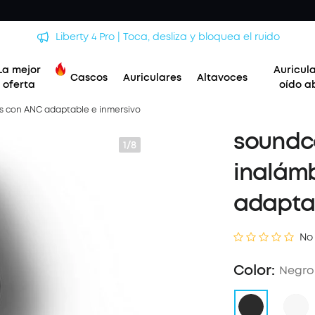
Liberty 4 Pro | Toca, desliza y bloquea el ruido
La mejor
Auricul
Cascos
Auriculares
Altavoces
oferta
oído a
cos con ANC adaptable e inmersivo
soundco
1/8
inalám
adaptab
No
Color:
Negro