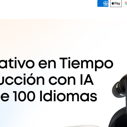
(50 horas co
activada, ob
Una carga rá