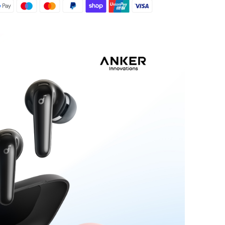
n el estuche). Incluso con la función ANC
tienes 8 horas por carga y 40 horas en total.
pida de 10 minutos da 3,5 horas de uso.