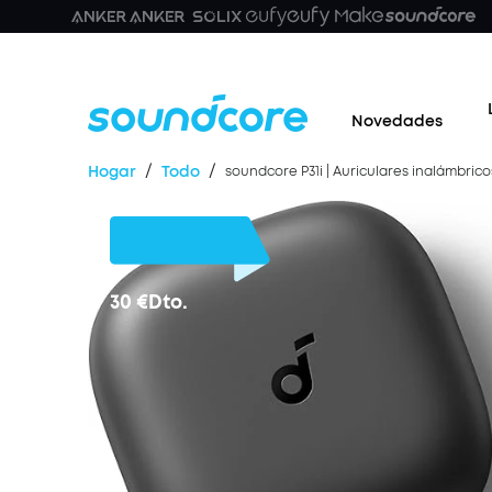
Novedades
/
/
Hogar
Todo
soundcore P31i | Auriculares inalámbri
30 €
Dto.