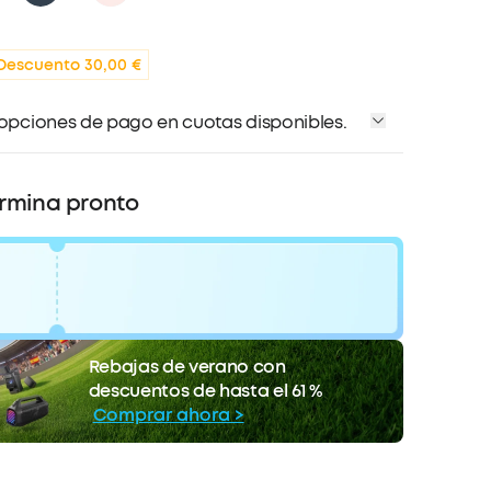
Descuento 30,00 €
 opciones de pago en cuotas disponibles.
ermina pronto
 €
código:
WS24WA3B04PQ
Rebajas de verano con
COPIAR
ento
descuentos de hasta el 61 %
La oferta termina pronto.
Comprar ahora >