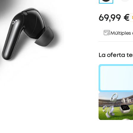
69,99 €
Múltiples
La oferta t
30
Descu