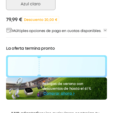
Azul claro
79,99 €
Descuento 20,00 €
Múltiples opciones de pago en cuotas disponibles.
La oferta termina pronto
código:
WS24I79CZHC1
20 €
Rebajas de verano con
La oferta termina pronto.
Descuento
descuentos de hasta el 61 %
COPIAR
Comprar ahora >