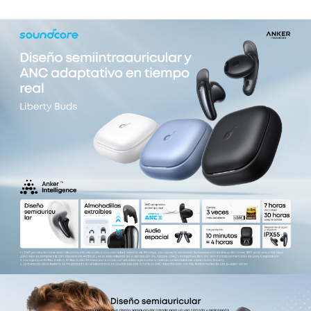
precisión superior al 97%.
Llamadas claras con 4 micrófonos y IA:
el
algoritmo inteligente de reducción de ruido
funciona con el conjunto de 4 micrófonos para
identificar y separar con precisión tu voz del
ruido de fondo, lo que garantiza que tus
llamadas sean siempre tan claras y fluidas como
una conversación cara a cara.
Batería de larga duración:
Modo estándar:
hasta 7 horas de reproducción con una sola
carga y un total de 30 horas con el estuche de
carga. ANC activado: disfruta de hasta 6 horas
de reproducción con una sola carga y hasta 27
horas con el estuche de carga.