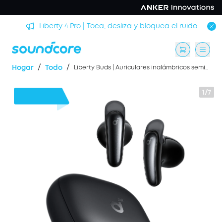
rmir
Liberty 4 Pro | Toca, desliza y bloquea el ruido
/
/
Hogar
Todo
Liberty Buds | Auriculares inalámbricos semi-intrauditivos con ANC
1/7
20 €
Dto.