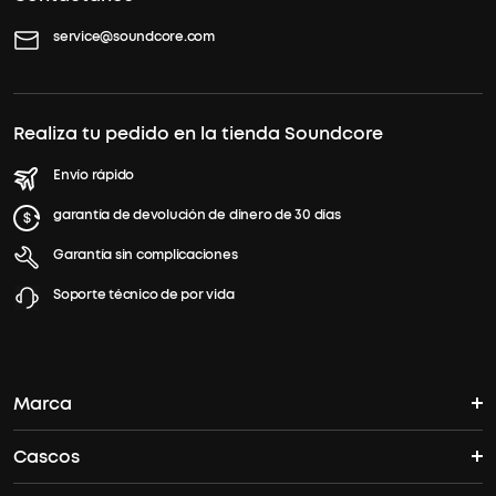
service@soundcore.com
Realiza tu pedido en la tienda Soundcore
Envío rápido
garantía de devolución de dinero de 30 días
Garantía sin complicaciones
Soporte técnico de por vida
Marca
Cascos
La historia del soundcore