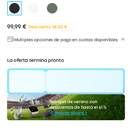
99,99 €
Descuento 28,00 €
Múltiples opciones de pago en cuotas disponibles.
La oferta termina pronto
código:
WS24HN6MDOR7
28 €
Rebajas de verano con
La oferta termina pronto.
Descuento
descuentos de hasta el 61 %
COPIAR
Comprar ahora >