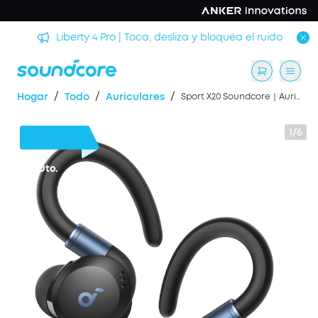
rmir
Liberty 4 Pro | Toca, desliza y bloquea el ruido
/
/
/
Hogar
Todo
Auriculares
Sport X20 Soundcore｜Auriculares deportivos intrauditivos cómodos con gancho
1/6
28 €
Dto.