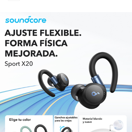
y la tecnología Sweat Guard exclusiva de
soundcore crean un sistema cerrado, de
inspiración submarina, que protege los
componentes internos contra los daños
causados por el agua, el sudor y el polvo.
Muévete sin miedo.
Batería de larga duración
: Los auriculares
deportivos Sport X20 ofrecen una gran
autonomía de hasta 12 horas con una sola
carga, que se amplía a 48 horas cuando se
utiliza el estuche de carga. Con la función de
carga rápida, puedes empezar tu rutina de
entretenimiento sin esperas