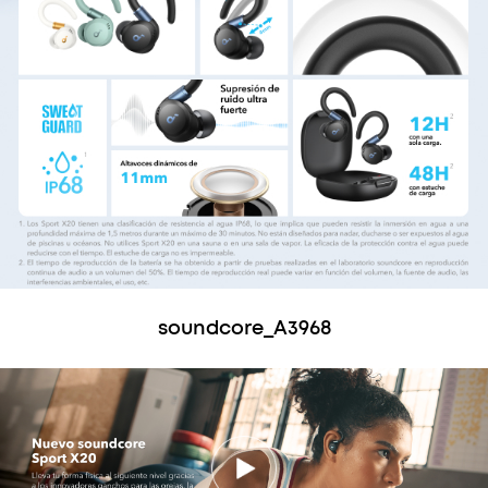
soundcore_A3968