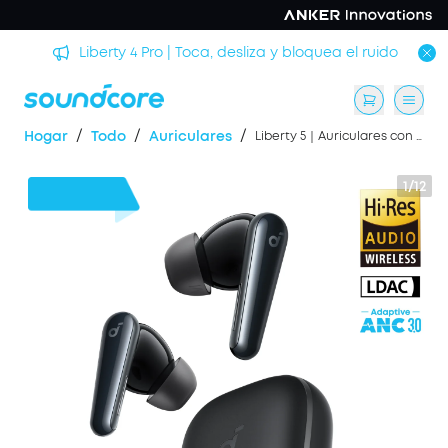
rmir
Liberty 4 Pro | Toca, desliza y bloquea el ruido
/
/
/
Hogar
Todo
Auriculares
Liberty 5｜Auriculares con cancelación de ruido y Dolby Audio
1/12
29 €
Dto.