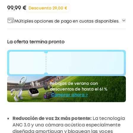
99,99 €
Descuento 29,00 €
Múltiples opciones de pago en cuotas disponibles.
La oferta termina pronto
código:
WS24WHBXTMGR
29 €
Rebajas de verano con
La oferta termina pronto.
Descuento
descuentos de hasta el 61 %
COPIAR
Comprar ahora >
Reducción de voz 2x más potente:
La tecnología
ANC 3.0 y una cámara acústica especialmente
diseñada amortiguan y bloquean las voces