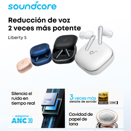
cancelación de ruido con IA y un algoritmo que
resiste el viento, estos auriculares inalámbricos
recogen tu voz y reducen el ruido del viento, lo
que asegura llamadas naturales, como si
estuvieras hablando cara a cara.
Se carga rápido y dura mucho
: hasta 12 horas de
uso con una sola carga y hasta 48 horas con el
estuche en modo normal. Con la ANC activada,
tendrás 8 horas por carga y un total de 32 horas.
Una carga rápida de 10 minutos te dará 5 horas
de reproducción.