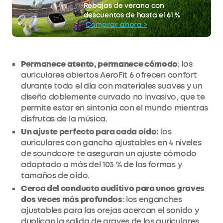
50 €
Rebajas de verano con
La oferta termina pronto.
Descuento
descuentos de hasta el 61 %
COPIAR
Comprar ahora >
Permanece atento, permanece cómodo
: los
auriculares abiertos AeroFit 6 ofrecen confort
durante todo el día con materiales suaves y un
diseño doblemente curvado no invasivo, que te
permite estar en sintonía con el mundo mientras
disfrutas de la música.
Un ajuste perfecto para cada oído:
los
auriculares con gancho ajustables en 4 niveles
de soundcore te aseguran un ajuste cómodo
adaptado a más del 103 % de las formas y
tamaños de oído.
Cerca del conducto auditivo para unos graves
dos veces más profundos
: los enganches
ajustables para las orejas acercan el sonido y
duplican la salida de graves de los auriculares