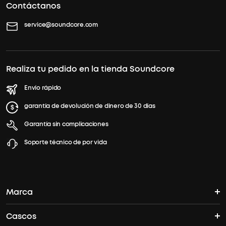
Contáctanos
service@soundcore.com
Realiza tu pedido en la tienda Soundcore
Envío rápido
garantía de devolución de dinero de 30 días
Garantía sin complicaciones
Soporte técnico de por vida
Marca
Cascos
La historia del soundcore