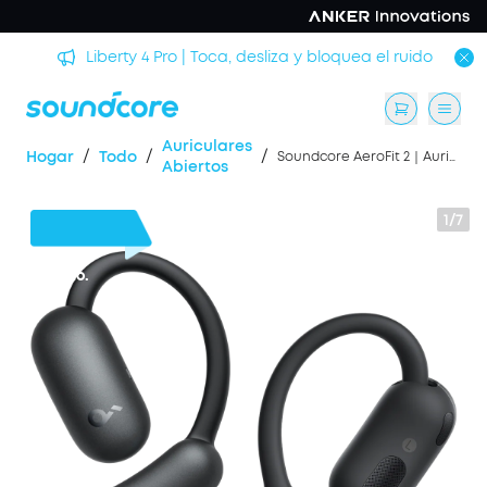
rmir
Liberty 4 Pro | Toca, desliza y bloquea el ruido
Auriculares
/
/
/
Hogar
Todo
Soundcore AeroFit 2｜Auriculares inalámbricos de oído abierto ajustables
Abiertos
1/7
50 €
Dto.