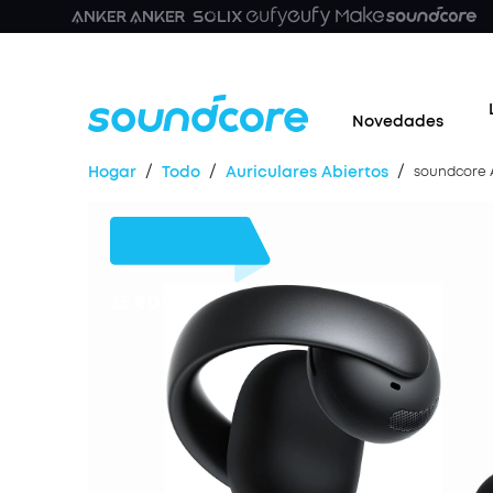
Novedades
/
/
/
Hogar
Todo
Auriculares Abiertos
soundcore A
35 €
Dto.