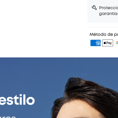
precisa.
Protecci
Llamadas cl
garantía 
formación de
avanzada, e
las calles m
Método de p
Elegante sin
vibrantes, e
audio increí