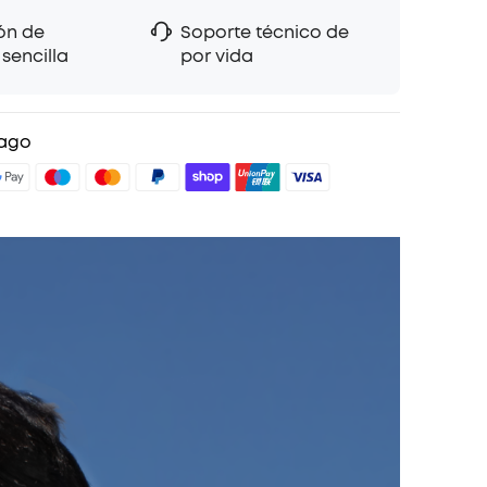
ón de
Soporte técnico de
aras impulsadas por IA:
con 4 micrófonos de
sencilla
por vida
 haz, mallas de bloqueo de viento e IA
xperimenta llamadas impecables, incluso en
ás concurridas.
ago
 esfuerzo
: tu estilo, tu ambiente. En tres colores
stos auriculares abiertos con clip ofrecen un
ble con un toque de estilo.