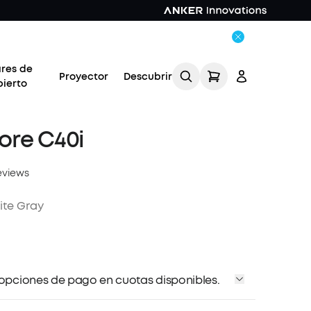
ares de
Proyector
Descubrir
bierto
ore C40i
eviews
Acceso
ite Gray
Rastrear mi pedido
 opciones de pago en cuotas disponibles.