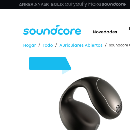
Novedades
/
/
/
Hogar
Todo
Auriculares Abiertos
soundcore 
50 €
Dto.