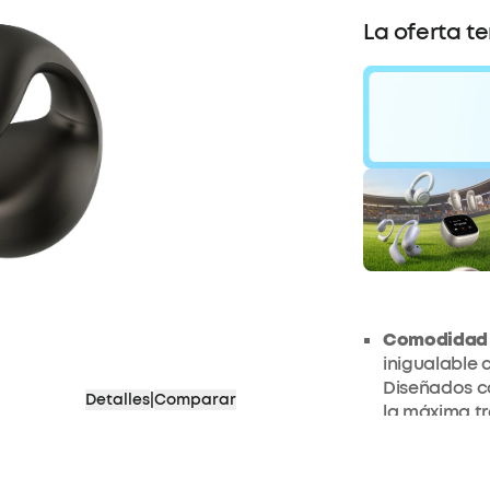
La oferta t
50
Descu
Comodidad t
inigualable 
Diseñados co
Detalles
|
Comparar
la máxima tr
música favor
Ajuste ceñido
C40i llevan 