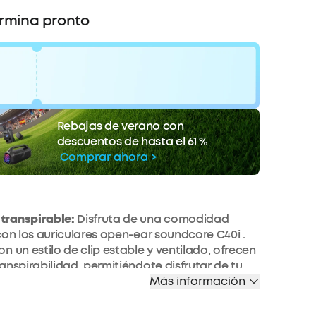
ermina pronto
 €
código:
WS24K8550H7H
Rebajas de verano con
COPIAR
ento
descuentos de hasta el 61 %
La oferta termina pronto.
Comprar ahora >
ranspirable:
Disfruta de una comodidad
con los auriculares open-ear soundcore C40i .
n un estilo de clip estable y ventilado, ofrecen
anspirabilidad, permitiéndote disfrutar de tu
ita con total libertad.
Más información
 y flexible:
los auriculares de clip soundcore
alambres de titanio con memoria de 0,5 mm y