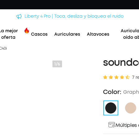
AeroClip | Nuestros nuevos auriculares con clip
La mejor
Auricul
Cascos
Auriculares
Altavoces
oferta
oído a
C40i
soundc
1/6
7 r
Color:
Graph
Múltiples